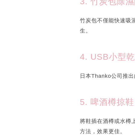
3. 竹炭包除
竹炭包不僅能快速吸
生。
4. USB小型
日本Thanko公司
5. 啤酒樽掠鞋
將鞋插在酒樽或水樽
方法，效果更佳。