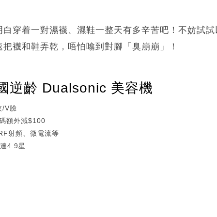
明白穿着一對濕襪、濕鞋一整天有多辛苦吧！不妨試試以
速把襪和鞋弄乾，唔怕噏到對腳「臭崩崩」！
齡 Dualsonic 美容機
/V臉
碼額外減$100
、RF射頻、微電流等
達4.9星