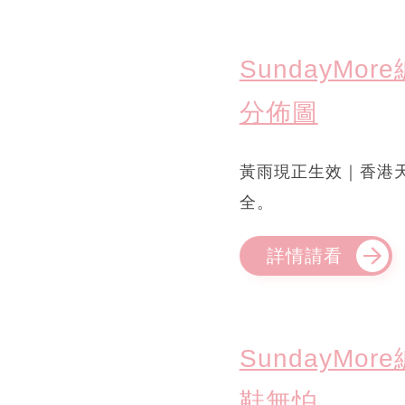
SundayM
分佈圖
黃雨現正生效｜香港
全。
詳情請看
SundayM
鞋無怕