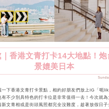
處｜香港文青打卡14大地點！炮
景媲美日本
Sund
一下香港文青打卡景點，相約好朋友們放上IG「呃li
也有不少別具特色的打卡位是非常值得一去！今次就為
清新文青相或是街頭風照都完全沒難度，趁著放假日子