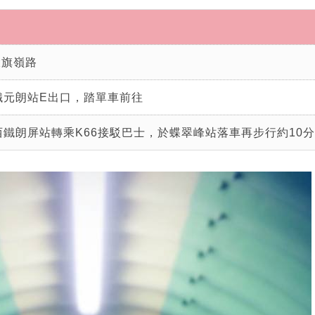
大旗嶺路
港鐵元朗站E出口，踏單車前往
於西鐵朗屏站轉乘K66接駁巴士，於蝶翠峰站落車再步行約10