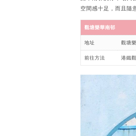
空間感十足，而且隨
觀塘樂華南邨
地址
觀塘
前往方法
港鐵觀