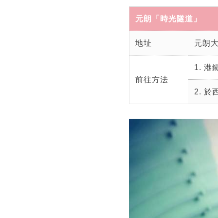
元朗「時光隧道」
地址
元朗
1. 
前往方法
2. 