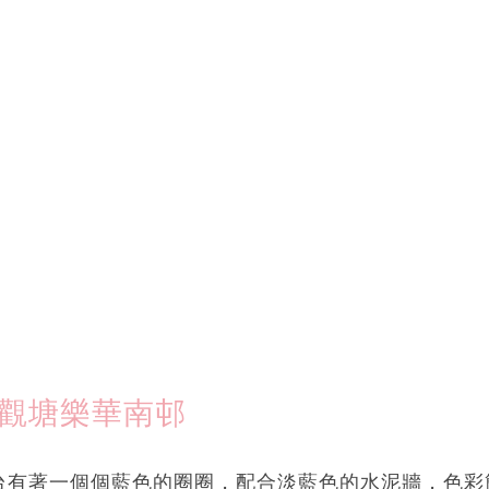
 觀塘樂華南邨
台有著一個個藍色的圈圈，配合淡藍色的水泥牆，色彩