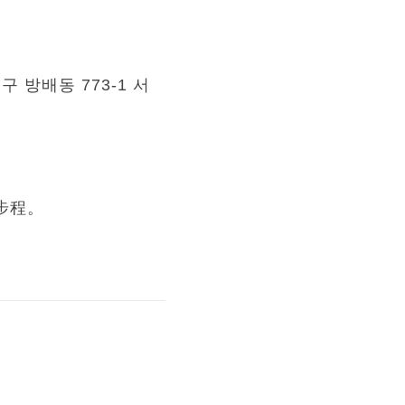
방배동 773-1 서
步程。