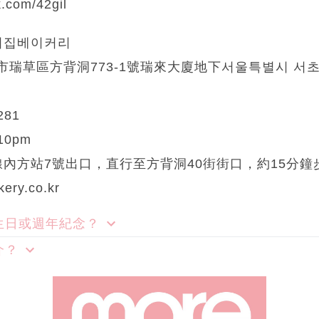
com/42gil
행복의집베이커리
瑞草區方背洞773-1號瑞來大廈地下서울특별시 서초구 
281
0pm
線內方站7號出口，直行至方背洞40街街口，約15分鐘
ry.co.kr
生日或週年紀念？
介？