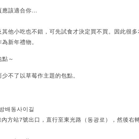
頁應該適合你…
及其他小吃也不錯，可先試食才決定買不買。因此很多
作為新年禮物。
包點～
而少不了以草莓作主題的包點。
 방배동사이길
線內方站7號出口，直行至東光路（동광로），然後右轉