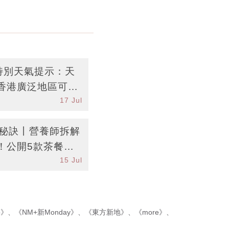
台特別天氣提示：天
香港廣泛地區可能
17 Jul
曲線秘訣丨營養師拆解
！公開5款茶餐廳
15 Jul
p》
、
《NM+新Monday》
、
《東方新地》
、
《more》
、