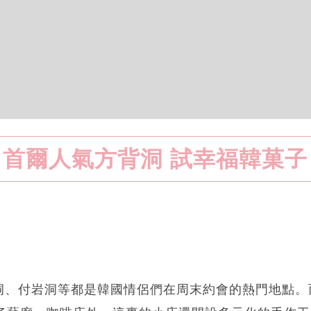
首爾人氣方背洞 試幸福韓菓子
洞、付岩洞等都是韓國情侶們在周末約會的熱門地點。