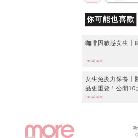
你可能也喜歡
咖啡因敏感女生丨
mcchan
女生免疫力保養丨
品更重要！公開1
mcchan
新
《