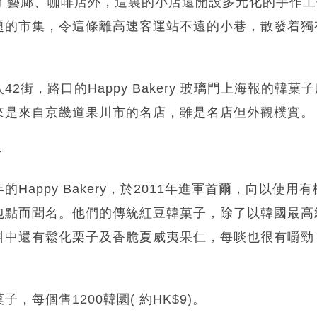
除了藝廊、咖啡店外，這裏的小店還開設多元化的手作
題的市集，令這條離高速客運站不遠的小巷，散發着獨
2街，路口的Happy Bakery 玻璃門上海報的韓
來是來自京畿道果川市的名店，雖是名店但外觀樸實。
～
Happy Bakery，於2011年進軍首爾，向以使
包點而聞名。他們的傳統紅豆韓菓子，除了以韓國最高
料中還有鬆化栗子及香脆夏威夷果仁，每啖也很有嚼勁
，每個售1200韓圜( 約HK$9)。