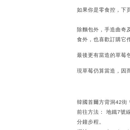
如果你是零食控，下
除麵包外，手造曲奇
食外，也喜歡訂購它
最後更有當造的草莓
現草莓仍算當造，因
韓國首爾方背洞42街
前往方法： 地鐵7號
分鐘步程。