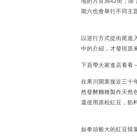
地的方背洞42街，
期六也會舉行不同主
以逆行方式從街尾進入4
中的介紹，才發現原
下頁帶大家進店看看
在果川開業接近三十年的
然發酵麵種製作天然
還使用原粒紅豆，餡
如拳頭般大的紅豆韓菓子