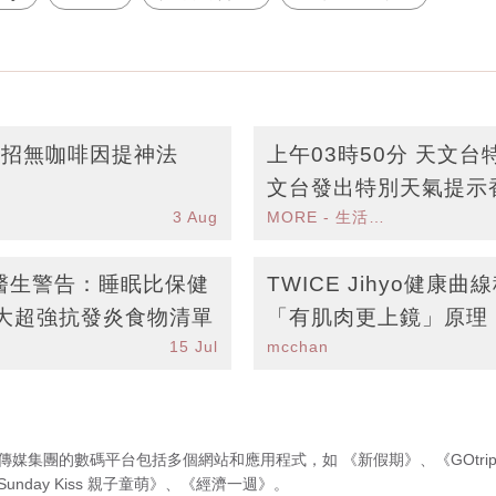
8招無咖啡因提神法
上午03時50分 天文
文台發出特別天氣提示
3 Aug
MORE - 生活品味
受大雨影響
醫生警告：睡眠比保健
TWICE Jihyo健康
0大超強抗發炎食物清單
「有肌肉更上鏡」原理
15 Jul
mcchan
增肌低卡餐單
傳媒集團的數碼平台包括多個網站和應用程式，如
《新假期》
、
《GOtri
Sunday Kiss 親子童萌》
、
《經濟一週》
。