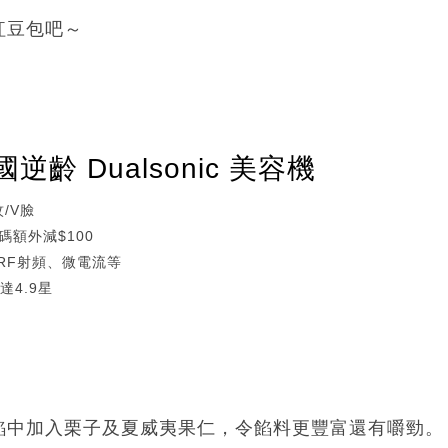
紅豆包吧～
齡 Dualsonic 美容機
/V臉
碼額外減$100
、RF射頻、微電流等
達4.9星
餡中加入栗子及夏威夷果仁，令餡料更豐富還有嚼勁。