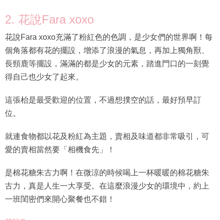
2. 花說Fara xoxo
花說Fara xoxo充滿了粉紅色的色調，是少女們的世界啊！每
個角落都有花的擺設，增添了浪漫的氣息，再加上獨角獸、
長頸鹿等擺設，滿滿的都是少女的元素，踏進門口的一刻覺
得自己也少女了起來。
這張枱是最受歡迎的位置，不過想撲空的話，最好預早訂
位。
就連食物都以花及粉紅為主題，賣相及味道都非常吸引，可
愛的賣相當然要「相機食先」！
是棉花糖朱古力啊！在微涼的時候喝上一杯暖暖的棉花糖朱
古力，真是人生一大享受。在這麼浪漫少女的環境中，約上
一班閨密們來開心聚餐也不錯！