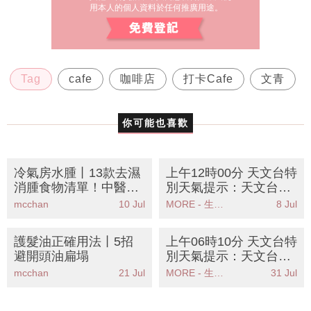
用本人的個人資料於任何推廣用途。
Tag
cafe
咖啡店
打卡Cafe
文青
你可能也喜歡
冷氣房水腫丨13款去濕
上午12時00分 天文台特
消腫食物清單！中醫營
別天氣提示：天文台預
養師教3招KO水腫腳包
測今日有大雨及雷暴市
mcchan
10 Jul
MORE - 生活品味
8 Jul
包面
民需注意安全
護髮油正確用法丨5招
上午06時10分 天文台特
避開頭油扁塌
別天氣提示：天文台發
出特別天氣提示強雷雨
mcchan
21 Jul
MORE - 生活品味
31 Jul
帶正逐漸靠近香港