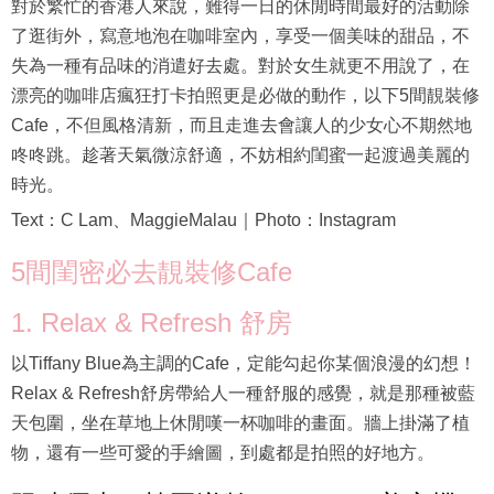
對於繁忙的香港人來說，難得一日的休閒時間最好的活動除
了逛街外，寫意地泡在咖啡室內，享受一個美味的甜品，不
失為一種有品味的消遣好去處。對於女生就更不用說了，在
漂亮的咖啡店瘋狂打卡拍照更是必做的動作，以下5間靚裝修
Cafe，不但風格清新，而且走進去會讓人的少女心不期然地
咚咚跳。趁著天氣微涼舒適，不妨相約閨蜜一起渡過美麗的
時光。
Text：C Lam、MaggieMalau｜Photo：Instagram
5間閨密必去靚裝修Cafe
1. Relax & Refresh 舒房
以Tiffany Blue為主調的Cafe，定能勾起你某個浪漫的幻想！
Relax & Refresh舒房帶給人一種舒服的感覺，就是那種被藍
天包圍，坐在草地上休閒嘆一杯咖啡的畫面。牆上掛滿了植
物，還有一些可愛的手繪圖，到處都是拍照的好地方。