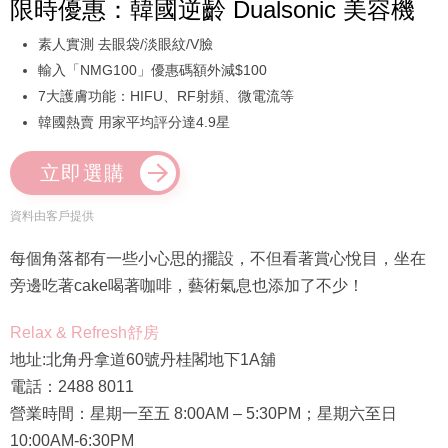
限時優惠：韓國逆齡 Dualsonic 美容機
素人實測 去眼袋/淡眼紋/V臉
輸入「NMG100」優惠碼額外減$100
7大護膚功能：HIFU、RF射頻、微電流等
韓國熱賣 用家平均評分達4.9星
立即選購
資料由客戶提供
每個角落都有一些小心思的擺設，不但看著賞心悅目，坐在
旁邊吃著cake喝著咖啡，藝術氣息也添加了不少！
Relax & Refresh舒房
地址:北角丹拿道60號丹桂閣地下1A舖
電話：2488 8011
營業時間：星期一至五 8:00AM – 5:30PM；星期六至日
10:00AM-6:30PM