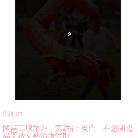
+9
+9
回到目錄
閩南三城旅遊｜第2站：廈門 在悠閒鷺
島開啟文藝治癒假期