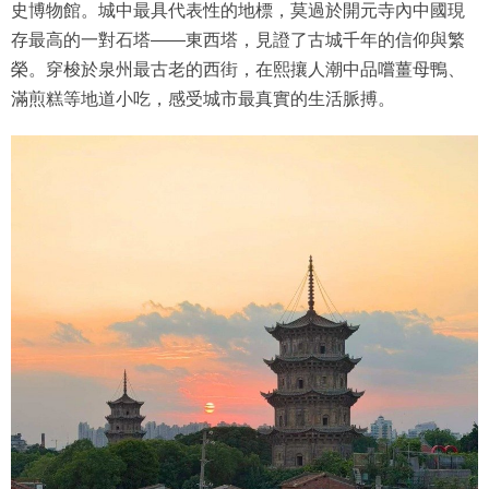
史博物館。城中最具代表性的地標，莫過於開元寺內中國現
存最高的一對石塔——東西塔，見證了古城千年的信仰與繁
榮。穿梭於泉州最古老的西街，在熙攘人潮中品嚐薑母鴨、
滿煎糕等地道小吃，感受城市最真實的生活脈搏。