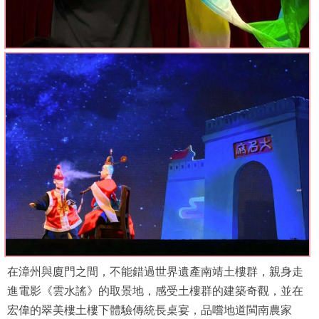
在漳州與廈門之間，不能錯過世界遺產南靖土樓群，親身走
進電影《雲水謠》的取景地，感受土樓群的建築奇觀，並在
宏偉的翠美樓土樓下體驗傳統長桌宴，品嚐地道閩南農家