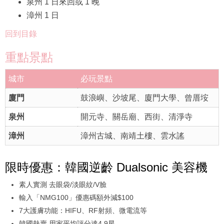
泉州 1 日來回或 1 晚
漳州 1 日
回到目錄
重點景點
城市
必玩景點
廈門
鼓浪嶼、沙坡尾、廈門大學、曾厝垵
泉州
開元寺、關岳廟、西街、清淨寺
漳州
漳州古城、南靖土樓、雲水謠
限時優惠：韓國逆齡 Dualsonic 美容機
素人實測 去眼袋/淡眼紋/V臉
輸入「NMG100」優惠碼額外減$100
7大護膚功能：HIFU、RF射頻、微電流等
韓國熱賣 用家平均評分達4.9星