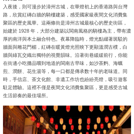
入夜後，則可漫步於漳州古城，在華燈初上的香港路與台灣
路，欣賞紅磚白牆的騎樓建築，感受國家級夜間文化消費集
聚區的歷史風華。這兩條街是漳州古城最核心的歷史街區，
始建於 1928 年，大部分建築以閩南風格的騎樓為主，帶有濃
厚的南洋與本土融合特色。夜幕降臨時，燈光點綴著斑駁的
牆面與雕花門楣，紅磚在暖黃燈光照映下更顯溫潤古樸，白
牆與綠瓦交織出獨特的視覺韻味。沿著街巷緩緩前行，你能
在街邊小吃攤品嚐到地道的閩南古早味，如沙茶麪、海蠣
煎、潤餅、花生湯等，每一口都是傳承数十年的老味道。同
時，手信店、茶文化館、非遺工作坊也紛紛亮燈，吸引遊客
駐足體驗。這裡不僅是夜間文化消費集聚區，更是感受古城
生活節奏的最佳場所。