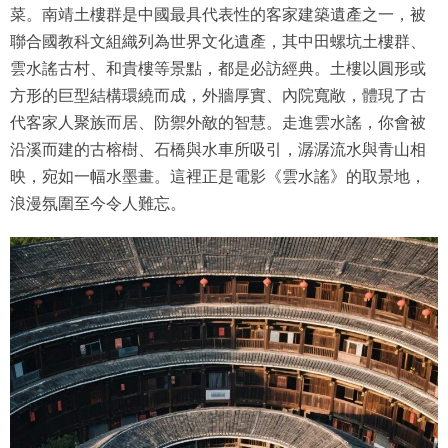
菜。南靖土樓群是中國最具代表性的客家建築遺產之一，被
聯合國教科文組織列為世界文化遺產，其中田螺坑土樓群、
雲水謠古村、和貴樓等景點，都是必訪經典。土樓以圓形或
方形的巨型結構環繞而成，外牆厚實、內院寬敞，體現了古
代客家人聚族而居、防禦外敵的智慧。走進雲水謠，你會被
沿溪而建的古榕樹、石橋與水車所吸引，潺潺流水與青山相
映，宛如一幅水墨畫。這裡正是電影《雲水謠》的取景地，
浪漫氛圍至今令人難忘。