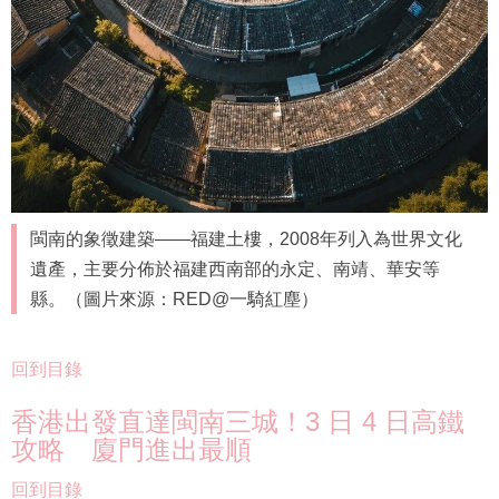
閩南的象徵建築——福建土樓，2008年列入為世界文化
遺產，主要分佈於福建西南部的永定、南靖、華安等
縣。（圖片來源：RED@一騎紅塵）
回到目錄
香港出發直達閩南三城！3 日 4 日高鐵
攻略 廈門進出最順
回到目錄