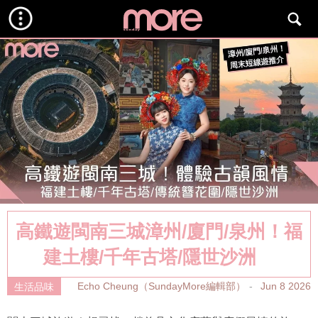
高鐵遊閩南三城漳州/廈門/泉州！福
建土樓/千年古塔/隱世沙洲
Echo Cheung（SundayMore編輯部）
Jun 8 2026
生活品味