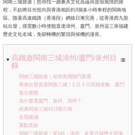
閩南三城旅遊｜想尋找一趟兼具文化底蘊與度假風情的旅
程，不妨將目光投向與香港相距約3個多小時車程的閩南地
區。隨著高速鐵路（香港段）網絡日漸完善，從香港西九龍
站出發，僅需數小時便能直達漳州、廈門、泉州這三座福建
歷史文化名城，免卻轉機的繁瑣與候機的漫長。
高鐵遊閩南三城漳州/廈門/泉州目
錄
閩南三城旅遊｜短假免飛熱門新選
香港出發直達閩南三城！3 日 4 日高鐵攻略 廈門
進出最順
為什麼選廈門、泉州、漳州？
經典閩南三城4日3夜行程
住宿建議
重點景點
閩南三城旅遊｜第1站：漳州 走進古城煙火與海