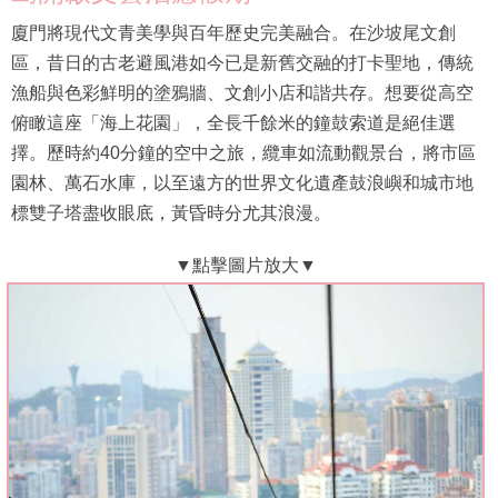
廈門將現代文青美學與百年歷史完美融合。在沙坡尾文創
區，昔日的古老避風港如今已是新舊交融的打卡聖地，傳統
漁船與色彩鮮明的塗鴉牆、文創小店和諧共存。想要從高空
俯瞰這座「海上花園」，全長千餘米的鐘鼓索道是絕佳選
擇。歷時約40分鐘的空中之旅，纜車如流動觀景台，將市區
園林、萬石水庫，以至遠方的世界文化遺產鼓浪嶼和城市地
標雙子塔盡收眼底，黃昏時分尤其浪漫。