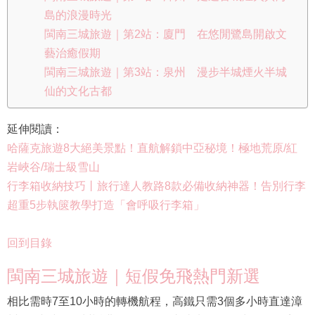
島的浪漫時光
閩南三城旅遊｜第2站：廈門 在悠閒鷺島開啟文
藝治癒假期
閩南三城旅遊｜第3站：泉州 漫步半城煙火半城
仙的文化古都
延伸閱讀：
哈薩克旅遊8大絕美景點！直航解鎖中亞秘境！極地荒原/紅
岩峽谷/瑞士級雪山
行李箱收納技巧丨旅行達人教路8款必備收納神器！告別行李
超重5步執篋教學打造「會呼吸行李箱」
回到目錄
閩南三城旅遊｜短假免飛熱門新選
相比需時7至10小時的轉機航程，高鐵只需3個多小時直達漳