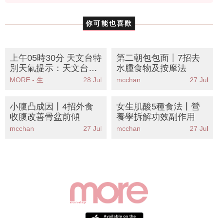
你可能也喜歡
上午05時30分 天文台特
第二朝包包面丨7招去
別天氣提示：天文台提
水腫食物及按摩法
醒珠江口雨區逐漸靠近
MORE - 生活品味
28 Jul
mcchan
27 Jul
市民需注意天氣變化
小腹凸成因丨4招外食
女生肌酸5種食法丨營
收腹改善骨盆前傾
養學拆解功效副作用
mcchan
27 Jul
mcchan
27 Jul