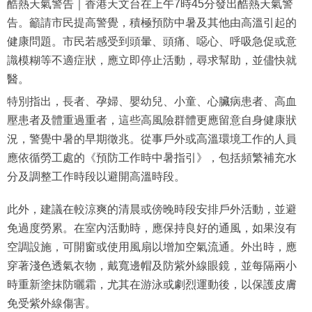
酷熱天氣警告｜香港天文台在上午7時45分發出酷熱天氣警
告。籲請市民提高警覺，積極預防中暑及其他由高溫引起的
健康問題。市民若感受到頭暈、頭痛、噁心、呼吸急促或意
識模糊等不適症狀，應立即停止活動，尋求幫助，並儘快就
醫。
特別指出，長者、孕婦、嬰幼兒、小童、心臟病患者、高血
壓患者及體重過重者，這些高風險群體更應留意自身健康狀
況，警覺中暑的早期徵兆。從事戶外或高溫環境工作的人員
應依循勞工處的《預防工作時中暑指引》，包括頻繁補充水
分及調整工作時段以避開高溫時段。
此外，建議在較涼爽的清晨或傍晚時段安排戶外活動，並避
免過度勞累。在室內活動時，應保持良好的通風，如果沒有
空調設施，可開窗或使用風扇以增加空氣流通。外出時，應
穿著淺色透氣衣物，戴寬邊帽及防紫外線眼鏡，並每隔兩小
時重新塗抹防曬霜，尤其在游泳或劇烈運動後，以保護皮膚
免受紫外線傷害。