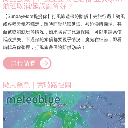
航班取消/延誤點算好？
【SundayMore提提你】打風旅遊保險賠償丨去旅行遇上颱風
或各種天氣不穩定，隨時面臨航班延誤、被迫滯留機場、甚
至被取消航班等情況，如果購買了旅遊保險，可以申請索償
延誤損失。不過保險索償都要視乎情況，魔鬼在細節，即看
編輯為你整理，打風旅遊保險賠償Q&A！
詳情請看
颱風劍魚｜實時路徑圖