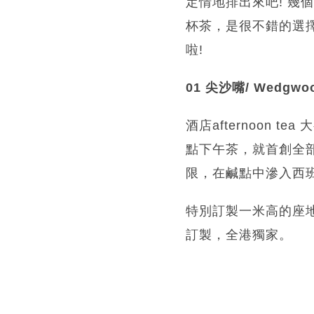
定情地排出來吧! 幾個
杯茶，是很不錯的選擇吧
啦!
01 尖沙嘴/ Wedg
酒店afternoon t
點下午茶，就首創全部鹹
限，在鹹點中滲入西
特別訂製一米高的座
訂製，全港獨家。