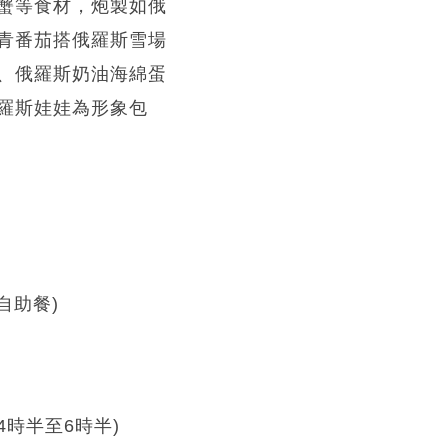
蟹等食材，炮製如俄
青番茄搭俄羅斯雪場
、俄羅斯奶油海綿蛋
羅斯娃娃為形象包
自助餐)
4時半至6時半)