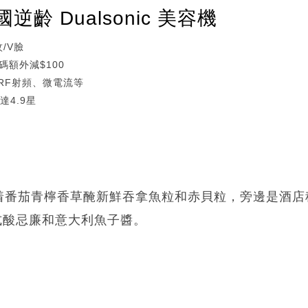
齡 Dualsonic 美容機
/V臉
碼額外減$100
、RF射頻、微電流等
達4.9星
着番茄青檸香草醃新鮮吞拿魚粒和赤貝粒，旁邊是酒店
）配法式酸忌廉和意大利魚子醬。