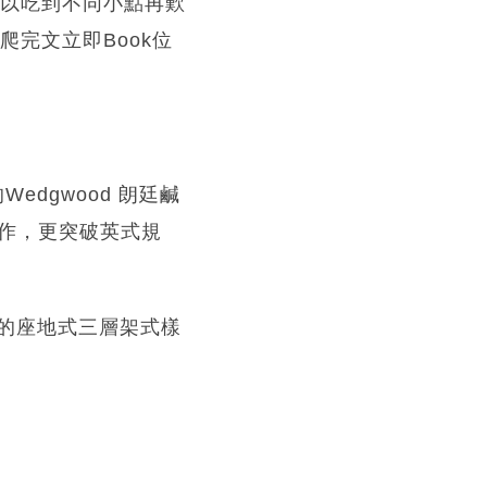
a可以吃到不同小點再歎
，爬完文立即Book位
的Wedgwood 朗廷鹹
創作，更突破英式規
的座地式三層架式樣