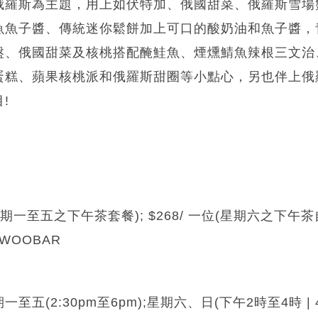
俄羅斯為主題，用上如伏特加、俄國甜菜、俄羅斯雪場
魚魚子醬、傳統迷你鬆餅加上可口的酸奶油和魚子醬，
盤、俄國甜菜及核桃搭配醃鮭魚、煙燻鯖魚辣根三文治
蛋糕、蘋果核桃派和俄羅斯甜圈等小點心，另也伴上俄
!
(星期一至五之下午茶套餐); $268/ 一位(星期六之下午茶
WOOBAR
五(2:30pm至6pm);星期六、日(下午2時至4時 | 