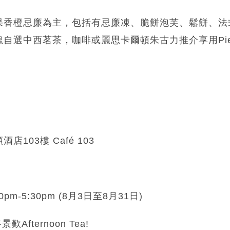
果香橙忌廉為主，包括有忌廉凍、脆餅泡芙、鬆餅、法
自選中西茗茶，咖啡或麗思卡爾頓朱古力推介享用Pierr
103樓 Café 103
m-5:30pm (8月3日至8月31日)
景歎Afternoon Tea!