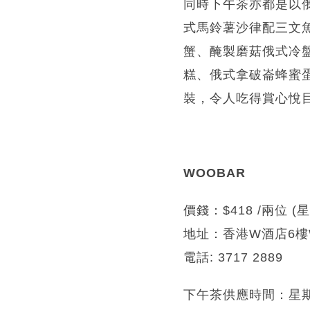
同時下午茶亦都是以
式馬鈴薯沙律配三文
蟹、醃製磨菇俄式冷
糕、俄式拿破崙蜂蜜
裝，令人吃得賞心悅目
WOOBAR
價錢：$418 /兩位 
地址：香港W酒店6樓
電話: 3717 2889
下午茶供應時間：星期一至