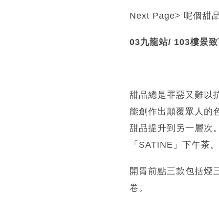
Next Page> 呢
03九龍站/ 103樓景致下
甜品總是罪惡又難以抗拒
能創作出顛覆眾人的
甜品提升到另一層次。這個夏
「SATINE」下午茶
開胃前點三款包括煙
卷。