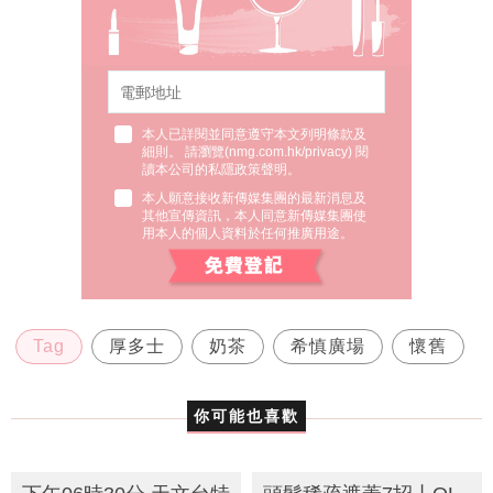
本人已詳閱並同意遵守本文列明條款及
細則。 請瀏覽(
nmg.com.hk/privacy
) 閱
讀本公司的私隱政策聲明。
本人願意接收新傳媒集團的最新消息及
其他宣傳資訊，本人同意新傳媒集團使
用本人的個人資料於任何推廣用途。
Tag
厚多士
奶茶
希慎廣場
懷舊
你可能也喜歡
下午06時30分 天文台特
頭髮稀疏遮蓋7招丨OL