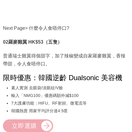
Next Page> 什麼令人食唔停口?
02羅麥雞翼 HK$53（五隻）
普通瑞士雞翼得個甜字，加了辣椒變成自家羅麥雞翼，香辣
帶甜，令人食唔停口。
限時優惠：韓國逆齡 Dualsonic 美容機
素人實測 去眼袋/淡眼紋/V臉
輸入「NMG100」優惠碼額外減$100
7大護膚功能：HIFU、RF射頻、微電流等
韓國熱賣 用家平均評分達4.9星
立即選購