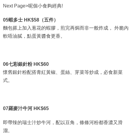
05蝦多士 HK$58（五件）
麵包搽上加入葱花的蝦膠，煎完再焗而非一般炸成， 外脆內
軟唔油膩，點蛋黃醬食更香。
06七彩銀針粉 HK$60
懷舊銀針粉配搭青紅黃椒、蛋絲、芽菜等炒成，必食新菜
式。
07羅麥汁牛河 HK$65
即帶辣的瑞士汁炒牛河，配以豆角，條條河粉都香濃又滑
溜。