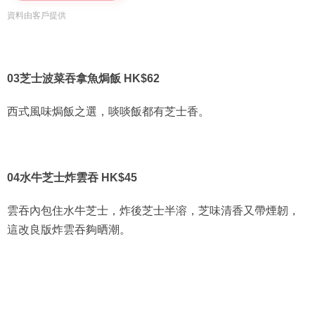
資料由客戶提供
03芝士波菜吞拿魚焗飯 HK$62
西式風味焗飯之選，啖啖飯都有芝士香。
04水牛芝士炸雲吞 HK$45
雲吞內包住水牛芝士，炸後芝士半溶，芝味清香又帶煙韌，
這改良版炸雲吞夠晒潮。
Next Page>呢個小食夠經典!