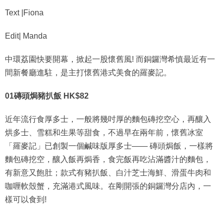
Text |Fiona
Edit| Manda
中環荔園快要開幕，掀起一股懷舊風! 而銅鑼灣希慎最近有一
間新餐廳進駐，是主打懷舊港式美食的羅麥記。
01磚頭焗豬扒飯 HK$82
近年流行食厚多士，一般將幾吋厚的麵包磚挖空心，再釀入
烘多士、雪糕和生果等甜食，不過早在兩年前，懷舊冰室
「羅麥記」已創製一個鹹味版厚多士—— 磚頭焗飯，一樣將
麵包磚挖空，釀入飯再焗香，食完飯再吃沾滿醬汁的麵包，
有新意又飽肚；款式有豬扒飯、白汁芝士海鮮、滑蛋牛肉和
咖喱軟殼蟹，充滿港式風味。在剛開張的銅鑼灣分店內，一
樣可以食到!