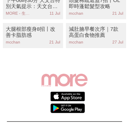
別天氣提示：天文台提
即時蓬鬆髮型攻略
醒高溫天氣持續市民需
MORE - 生活品味
11 Jul
mcchan
21 Jul
注意健康
大腿根部瘦身8招丨改
減肚腩早餐次序｜7款
善卡脂肪感
高蛋白食物推薦
mcchan
21 Jul
mcchan
27 Jul
/
/
Contacts
Disclaimer
Privacy Policy