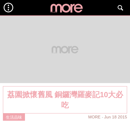
荔園掀懷舊風 銅鑼灣羅麥記10大必
吃
MORE
Jun 18 2015
生活品味