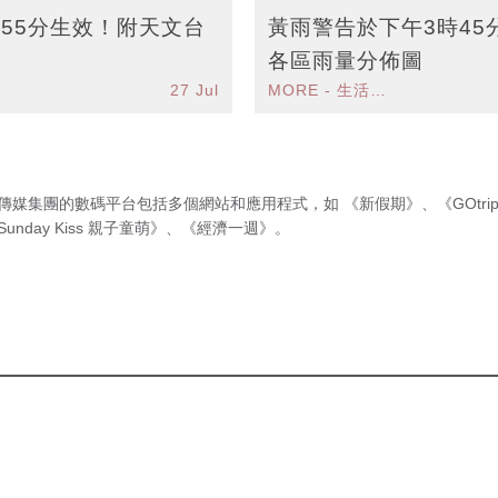
55分生效！附天文台
黃雨警告於下午3時45
各區雨量分佈圖
27 Jul
MORE - 生活品味
傳媒集團的數碼平台包括多個網站和應用程式，如
《新假期》
、
《GOtri
Sunday Kiss 親子童萌》
、
《經濟一週》
。