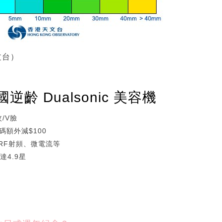
文台）
齡 Dualsonic 美容機
/V臉
碼額外減$100
、RF射頻、微電流等
達4.9星