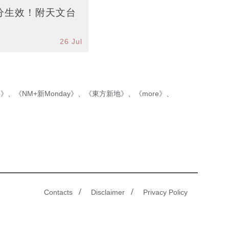
分生效！附天文台
26 Jul
p》
、
《NM+新Monday》
、
《東方新地》
、
《more》
、
/
/
Contacts
Disclaimer
Privacy Policy