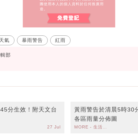
團使用本人的個人資料於任何推廣用
途。
天氣
暴雨警告
紅雨
編輯部
台
港天文台
45分生效！附天文台
黃雨警告於清晨5時30
各區雨量分佈圖
27 Jul
MORE - 生活品味