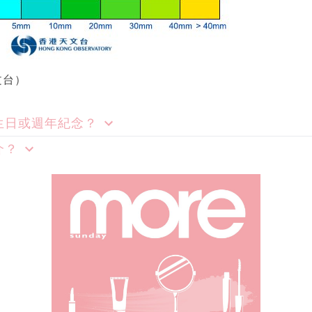
文台）
生日或週年紀念？
介？