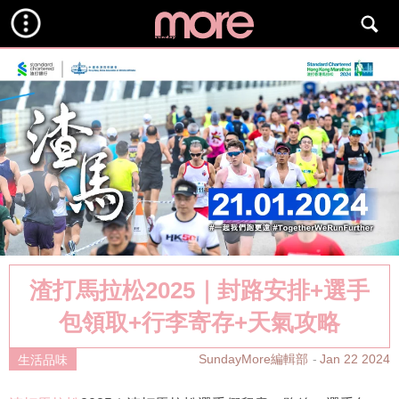
渣打馬拉松2025｜封路安排+選手
包領取+行李寄存+天氣攻略
SundayMore編輯部
Jan 22 2024
生活品味