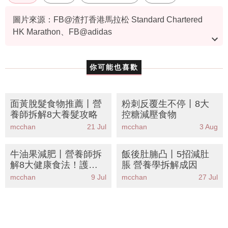
圖片來源：FB@渣打香港馬拉松 Standard Chartered
HK Marathon、FB@adidas
資料或影片來源：YouTube@有線電視 CABLE TV & 有
線新聞 CABLE News、
原文刊於新假期
你可能也喜歡
面黃脫髮食物推薦丨營
粉刺反覆生不停丨8大
養師拆解8大養髮攻略
控糖減壓食物
mcchan
21 Jul
mcchan
3 Aug
牛油果減肥丨營養師拆
飯後肚腩凸丨5招減肚
解8大健康食法！護心
脹 營養學拆解成因
降膽固醇但熱量高？食
mcchan
9 Jul
mcchan
27 Jul
錯隨時肥過食飯