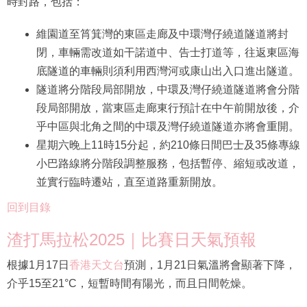
時封路，包括：
維園道至筲箕灣的東區走廊及中環灣仔繞道隧道將封
閉，車輛需改道如干諾道中、告士打道等，往返東區海
底隧道的車輛則須利用西灣河或康山出入口進出隧道。
隧道將分階段局部開放，中環及灣仔繞道隧道將會分階
段局部開放，當東區走廊東行預計在中午前開放後，介
乎中區與北角之間的中環及灣仔繞道隧道亦將會重開。
星期六晚上11時15分起，約210條日間巴士及35條專線
小巴路線將分階段調整服務，包括暫停、縮短或改道，
並實行臨時遷站，直至道路重新開放。
回到目錄
渣打馬拉松2025｜比賽日天氣預報
根據1月17日
香港天文台
預測，1月21日氣溫將會顯著下降，
介乎15至21°C，短暫時間有陽光，而且日間乾燥。