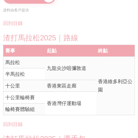
資料由客戶提供
回到目錄
渣打馬拉松2025｜路線
賽事
起點
終點
馬拉松
九龍尖沙咀彌敦道
半馬拉松
香港維多利亞公
十公里
香港東區走廊
園
十公里輪椅賽
香港灣仔運動場
輪椅賽體驗組
回到目錄