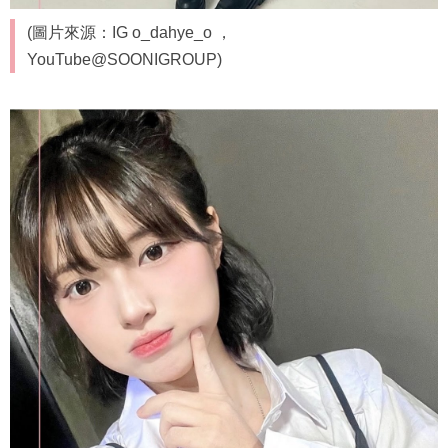
(圖片來源：IG o_dahye_o ，
YouTube@SOONIGROUP)