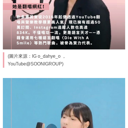
(圖片來源：IG o_dahye_o ，
YouTube@SOONIGROUP)