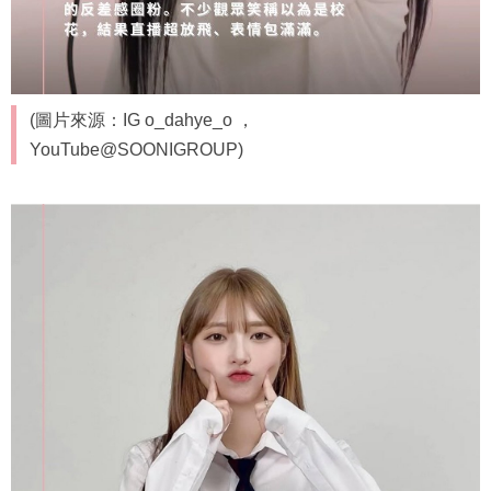
(圖片來源：IG o_dahye_o ，
YouTube@SOONIGROUP)