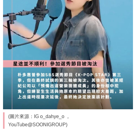
(圖片來源：IG o_dahye_o ，
YouTube@SOONIGROUP)