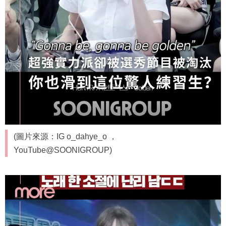
(圖片來源：IG o_dahye_o ，
YouTube@SOONIGROUP)