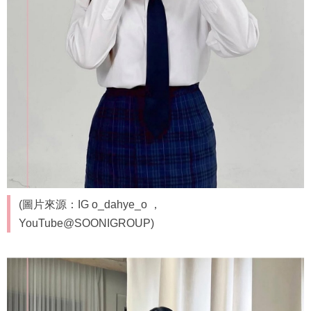
(圖片來源：IG o_dahye_o ，
YouTube@SOONIGROUP)