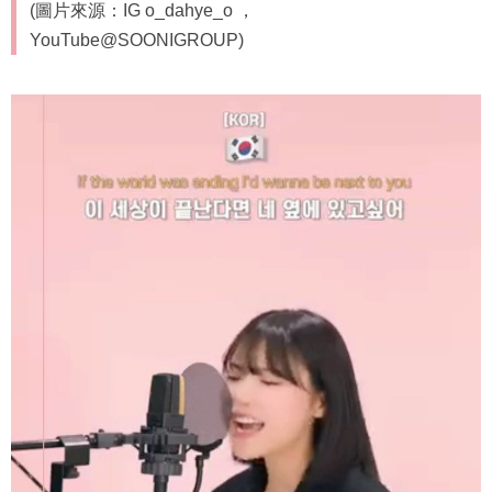
(圖片來源：IG o_dahye_o ，
YouTube@SOONIGROUP)