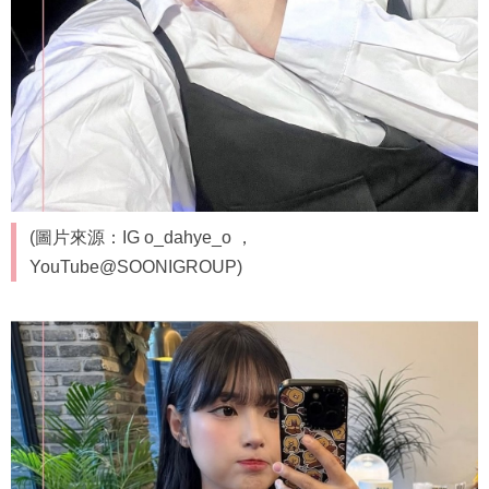
(圖片來源：IG o_dahye_o ，
YouTube@SOONIGROUP)