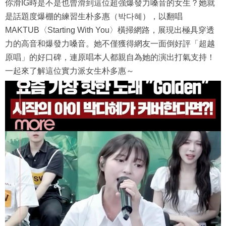
你滑IG時是不是也曾滑到這位超強爆發力嗓音的女生？她就
是話題度爆棚的練習生朴多惠（박다혜），以翻唱
MAKTUB〈Starting With You〉橫掃網路，展現出極具穿透
力的高音和爆發力嗓音。她不僅獲得網友一面倒好評「超越
原唱」的好口碑，連原唱本人都親自為她的演出打氣支持！
一起來了解這位實力派女生朴多惠～