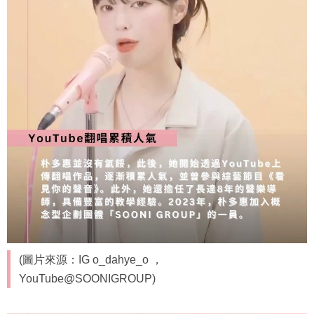
(圖片來源：IG o_dahye_o ，
YouTube@SOONIGROUP)