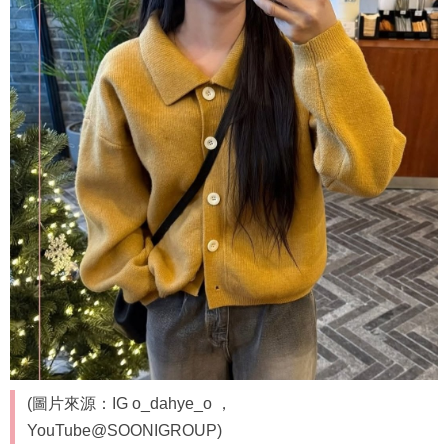
(圖片來源：IG o_dahye_o ，
YouTube@SOONIGROUP)