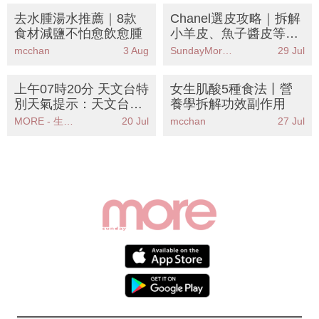
去水腫湯水推薦｜8款
Chanel選皮攻略｜拆解
食材減鹽不怕愈飲愈腫
小羊皮、魚子醬皮等5
大皮革優缺點 哪款最耐
mcchan
3 Aug
SundayMore編輯部
29 Jul
用？
上午07時20分 天文台特
女生肌酸5種食法丨營
別天氣提示：天文台發
養學拆解功效副作用
出強陣風警告請市民留
MORE - 生活品味
20 Jul
mcchan
27 Jul
意安全