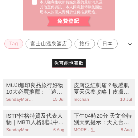
本人願意接收新傳媒集團的最新消息及
其他宣傳資訊，本人同意新傳媒集團使
用本人的個人資料於任何推廣用途。
Tag
富士山溫泉酒店
旅行
日本
河口湖
你可能也喜歡
MUJI無印良品旅行好物
皮膚泛紅刺痛？敏感肌
10大必買推薦：「這神
夏天保養攻略丨皮膚科
器」讓行李秒增50%空
醫生拆解3大禁忌+5大
SundayMore編輯部
15 Jul
mcchan
10 Jul
間！
舒緩成分推薦
ISTP性格特質及代表人
下午04時20分 天文台特
物｜MBTI人格測試中被
別天氣提示：天文台發
稱為「鑒賞家」人格
出酷熱天氣警告提醒市
SundayMore編輯部
6 Aug
MORE - 生活品味
8 Aug
民注意防暑措施