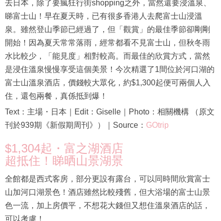
去日本，除了要瘋狂行街shopping之外，當然還要浸溫泉、
睇富士山！早在夏天時，已有很多香港人去爬富士山浸溫
泉。雖然登山季節已經過了，但「觀賞」的最佳季節卻剛剛
開始！因為夏天常常落雨，經常都看不見富士山，但秋冬雨
水比較少，「能見度」相對較高。而最佳的欣賞方式，當然
是浸住溫泉慢慢享受這個美景！今次精選了1間位於河口湖的
富士山溫泉酒店，價錢較大眾化，約$1,300起便可兩個人入
住，還包兩餐，真係抵到爆！
Text：主場・日本｜Edit：Giselle｜Photo：相關機構 （原文
刊於939期《新假期周刊》）｜Source：
GOtrip
$1,304起・富之湖酒店
超抵住！睇晒山景湖景
全館都是西式客房，部分更設有露台，可以同時間欣賞富士
山加河口湖景色！酒店雖然比較殘舊，但大浴場的富士山景
色一流，加上房價平，不想花大錢但又想住溫泉酒店的話，
可以考慮！