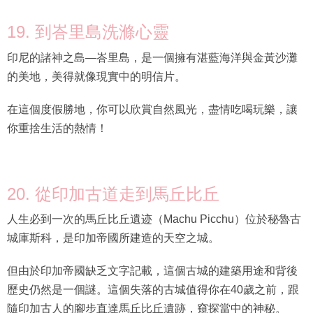
19. 到峇里島洗滌心靈
印尼的諸神之島—峇里島，是一個擁有湛藍海洋與金黃沙灘
的美地，美得就像現實中的明信片。
在這個度假勝地，你可以欣賞自然風光，盡情吃喝玩樂，讓
你重捨生活的熱情！
20. 從印加古道走到馬丘比丘
人生必到一次的馬丘比丘遺迹（Machu Picchu）位於秘魯古
城庫斯科，是印加帝國所建造的天空之城。
但由於印加帝國缺乏文字記載，這個古城的建築用途和背後
歷史仍然是一個謎。這個失落的古城值得你在40歲之前，跟
隨印加古人的腳步直達馬丘比丘遺跡，窺探當中的神秘。