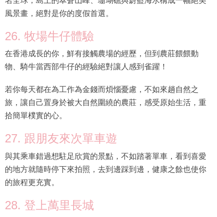
名全球，島上的翠蒼山峰、珊瑚礁與蔚藍海水構成一幅絕美
風景畫，絕對是你的度假首選。
26. 牧場牛仔體驗
在香港成長的你，鮮有接觸農場的經歷，但到農莊餵餵動
物、騎牛當西部牛仔的經驗絕對讓人感到雀躍！
若你每天都在為工作為金錢而煩惱憂慮，不如來趟自然之
旅，讓自己置身於被大自然圍繞的農莊，感受原始生活，重
拾簡單樸實的心。
27. 跟朋友來次單車遊
與其乘車錯過想駐足欣賞的景點，不如踏著單車，看到喜愛
的地方就隨時停下來拍照，去到邊踩到邊，健康之餘也使你
的旅程更充實。
28. 登上萬里長城