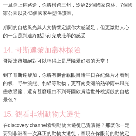
一旦踏上這路途，你將橫跨三州，途經25個國家森林、7個國
家公園以及43個國家生態保護區。
期間的自然風光與人文情懷定讓你大感滿足，但更激動人心
的一定是到達終點那刻完成壯舉的感受！
14. 哥斯達黎加叢林探險
哥斯達黎加絕對可以稱得上是歷險愛好者的天堂！
到了哥斯達黎加，你將有機會親眼目睹平日在紀錄片才看到
的貘、野生浣熊、豹貓等動物，更可南美洲的熱帶雨林風光
盡收眼簾，還有甚麼理由不到哥國欣賞這世外桃源般的自然
景色？
15. 觀看非洲動物大遷徙
在discovery channel看到動物大遷徙已覺震撼？那麼你一定
要到非洲看一次真正的動物大遷徙，呈現在你眼前的動物定