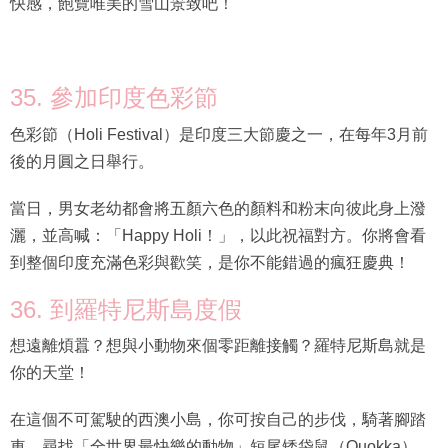
快感，飽覽唯美的雪山景致吧！
35. 參加印度色彩節
色彩節（Holi Festival）是印度三大節慶之一，在每年3月前
後的月圓之日舉行。
當日，男女老幼都會將五顏六色的顏料和粉末向彼此身上潑
灑，並高喊：「Happy Holi！」，以此祝福對方。你將會看
到整個印度充滿色彩與歡笑，是你不能錯過的瘋狂慶典！
36. 到羅特尼斯島度假
想遠離煩囂？想與小動物來個零距離接觸？羅特尼斯島就是
你的天堂！
在這個不可駕駛的西澳小島，你可按自己的步伐，騎著腳踏
車，尋找「全世界最快樂的動物」短尾矮袋鼠（Quokka），