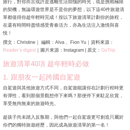
旅行，對你而言或許是逃離生活煩惱的時光，或是挑戰極限
的契機，無論環遊世界是不是你的夢想，以下這40件旅遊清
單都值得你趁年輕時完成！按以下旅遊清單計劃你的旅程，
在還有時間時盡情感受青春活力，亦為生活注入激情與喜
悅！
撰文：Christine｜ 編輯：Alva 、Fion Yu｜資料來源：
Reader’s digest
｜圖片來源：Instagram | 原文：
GoTrip
旅遊清單40項 趁年輕時必做
1. 跟朋友一起跨國自駕遊
自駕遊與其他旅遊方式不同，自駕遊能讓你在計劃行程時更
有彈性，看到那個景觀想停下來嗎？那便停下來駐足欣賞，
享受無拘無束的旅遊時光。
趁孩子尚未踏入反叛期，與他們一起自駕遊更可創造只屬於
你們的獨特旅遊經歷，因此成為旅遊清單的第一名！