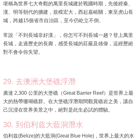
堪稱為世界七大奇觀的萬里長城建於戰國時期，先後經秦、
漢、明等朝代的擴建，規模宏大，西起嘉峪關，東至虎山長
城，跨越15個省市自治區，至今仍屹立不倒。
常說「不到長城非好漢」，你怎可不到長城一趟？登上萬里
長城，走過歷史的長廊，感受長城的莊嚴及雄偉，這經歷絕
對不會令你失望。
29. 去澳洲大堡礁浮潛
廣達 2,300 公里的大堡礁（Great Barrier Reef）是世界上最
大的熱帶珊瑚礁群。在大堡礁浮潛期間觀賞礁岩之美，讓自
己沉浸在世界美景之中，絕對是此生必試的體驗。
30. 到伯利兹大藍洞潛水
伯利兹(Belize)的大藍洞(Great Blue Hole)，世界上最大的水