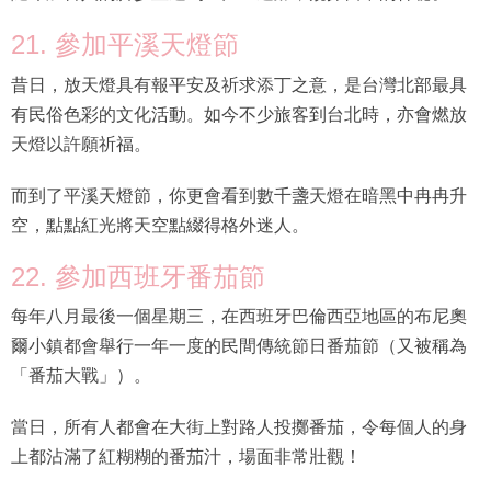
21. 參加平溪天燈節
昔日，放天燈具有報平安及祈求添丁之意，是台灣北部最具
有民俗色彩的文化活動。如今不少旅客到台北時，亦會燃放
天燈以許願祈福。
而到了平溪天燈節，你更會看到數千盞天燈在暗黑中冉冉升
空，點點紅光將天空點綴得格外迷人。
22. 參加西班牙番茄節
每年八月最後一個星期三，在西班牙巴倫西亞地區的布尼奧
爾小鎮都會舉行一年一度的民間傳統節日番茄節（又被稱為
「番茄大戰」）。
當日，所有人都會在大街上對路人投擲番茄，令每個人的身
上都沾滿了紅糊糊的番茄汁，場面非常壯觀！