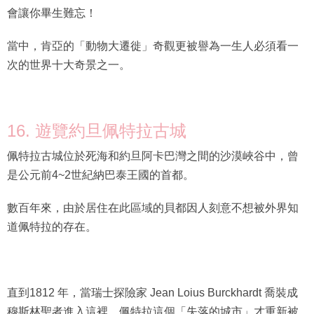
會讓你畢生難忘！
當中，肯亞的「動物大遷徙」奇觀更被譽為一生人必須看一
次的世界十大奇景之一。
16. 遊覽約旦佩特拉古城
佩特拉古城位於死海和約旦阿卡巴灣之間的沙漠峽谷中，曾
是公元前4~2世紀納巴泰王國的首都。
數百年來，由於居住在此區域的貝都因人刻意不想被外界知
道佩特拉的存在。
直到1812 年，當瑞士探險家 Jean Loius Burckhardt 喬裝成
穆斯林聖者進入這裡，佩特拉這個「失落的城市」才重新被