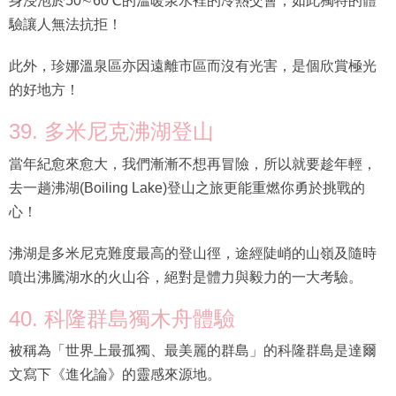
身浸泡於50∼60℃的溫暖泉水裡的冷熱交會，如此獨特的體
驗讓人無法抗拒！
此外，珍娜溫泉區亦因遠離市區而沒有光害，是個欣賞極光
的好地方！
39. 多米尼克沸湖登山
當年紀愈來愈大，我們漸漸不想再冒險，所以就要趁年輕，
去一趟沸湖(Boiling Lake)登山之旅更能重燃你勇於挑戰的
心！
沸湖是多米尼克難度最高的登山徑，途經陡峭的山嶺及隨時
噴出沸騰湖水的火山谷，絕對是體力與毅力的一大考驗。
40. 科隆群島獨木舟體驗
被稱為「世界上最孤獨、最美麗的群島」的科隆群島是達爾
文寫下《進化論》的靈感來源地。