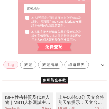
本人已詳閱並同意遵守本文列明條款及
細則。 請瀏覽(
nmg.com.hk/privacy
) 閱
讀本公司的私隱政策聲明。
本人願意接收新傳媒集團的最新消息及
其他宣傳資訊，本人同意新傳媒集團使
用本人的個人資料於任何推廣用途。
Tag
旅遊
旅遊清單
環遊世界
生活
你可能也喜歡
ISFP性格特質及代表人
上午06時50分 天文台特
物｜MBTI人格測試中被
別天氣提示：天文台預
稱為「冒險家」人格
測本港部分地區將有大
SundayMore編輯部
9 Aug
MORE - 生活品味
10 Jul