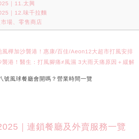
25｜11.太興
25｜12.味千拉麵
級市場、零售商店
風樺加沙襲港！惠康/百佳/Aeon12大超市打風安排
襲港！醫生：打風腳痛≠風濕 3大雨天痛原因＋緩解
｜八號風球餐廳會開嗎？營業時間一覽
2025｜連鎖餐廳及外賣服務一覽