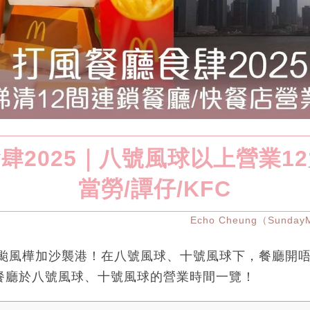
肆2025｜八號風球以上營業1
當勞/譚仔/KFC
Echo Cheung（Sunda
｜颱風樺加沙襲港！在八號風球、十號風球下，餐廳開
鎖餐廳於八號風球、十號風球的營業時間一覽！