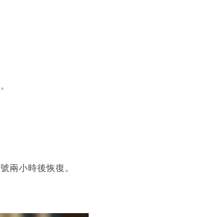
業。
訊號兩小時後恢復。