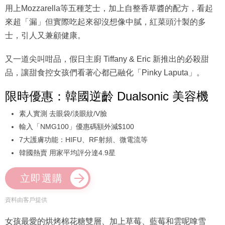
用上Mozzarella等五種芝士，加上自整香草醬的配方，看起
來超「漏」但實際吃起來卻沒想像中膩，紅菜頭汁製的多
士，引人又兼顧健康。
又一道尖叫咁品，假日主廚 Tiffany & Eric 新推出的必殺甜
品，讓甜食控女孩們看著心都已融化「Pinky Laputa」。
限時優惠：韓國逆齡 Dualsonic 美容機
素人實測 去眼袋/淡眼紋/V臉
輸入「NMG100」優惠碼額外減$100
7大護膚功能：HIFU、RF射頻、微電流等
韓國熱賣 用家平均評分達4.9星
立即選購
資料由客戶提供
女孩最愛的烘烤棉花糖雙層、加上草莓、藍莓和雲呢嗱雪