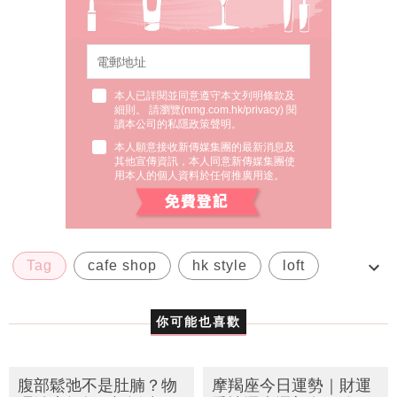
本人已詳閱並同意遵守本文列明條款及
細則。 請瀏覽(
nmg.com.hk/privacy
) 閱
讀本公司的私隱政策聲明。
本人願意接收新傳媒集團的最新消息及
其他宣傳資訊，本人同意新傳媒集團使
用本人的個人資料於任何推廣用途。
Tag
cafe shop
hk style
loft
restaurant
你可能也喜歡
腹部鬆弛不是肚腩？物
摩羯座今日運勢｜財運
理治療師教5步自測腹
愛情運幸運顏色一覽