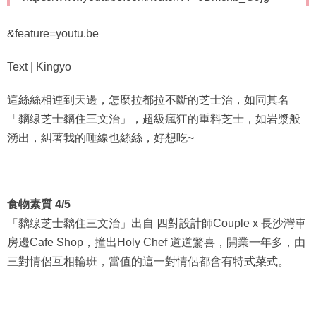
&feature=youtu.be
Text | Kingyo
這絲絲相連到天邊，怎麼拉都拉不斷的芝士治，如同其名
「黐缐芝士黐住三文治」，超級瘋狂的重料芝士，如岩漿般
湧出，糾著我的唾線也絲絲，好想吃~
食物素質 4/5
「黐缐芝士黐住三文治」出自 四對設計師Couple x 長沙灣車
房邊Cafe Shop，撞出Holy Chef 道道驚喜，開業一年多，由
三對情侶互相輪班，當值的這一對情侶都會有特式菜式。