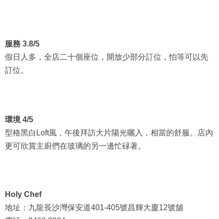
服務 3.8/5
假日人多，全店二十個座位，開放少部分訂位，怕等可以先
訂位。
環境 4/5
型格黑白Loft風，午後拜訪大片陽光曬入，相當的舒服。店內
更可欣賞主廚們在玻璃的另一邊忙碌著。
Holy Chef
地址：九龍長沙灣保安道401-405號昌輝大廈12號舖
電話：3460 3304