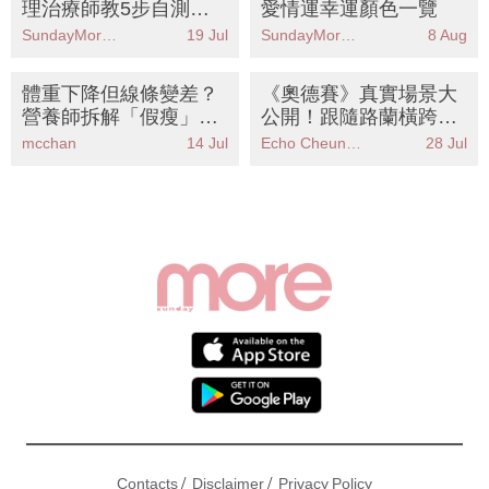
直肌分離 附核心改善運
SundayMore編輯部
19 Jul
SundayMore編輯部
8 Aug
動懶人包
體重下降但線條變差？
《奧德賽》真實場景大
營養師拆解「假瘦」陷
公開！跟隨路蘭橫跨5
阱丨8大高蛋白食物增
國10大絕美秘境 影迷必
mcchan
14 Jul
Echo Cheung（SundayMore編輯部）
28 Jul
肌減脂 踢走鬆泡泡Bye
儲朝聖清單
Bye肉
/
/
Contacts
Disclaimer
Privacy Policy