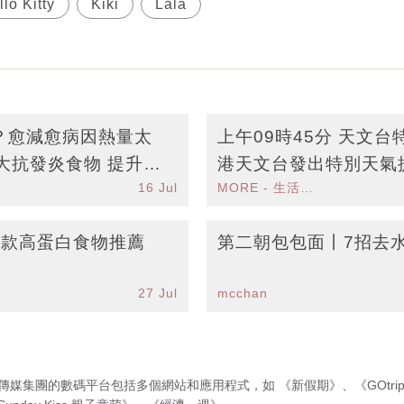
lo Kitty
Kiki
Lala
？愈減愈病因熱量太
上午09時45分 天文
大抗發炎食物 提升抵
港天文台發出特別天氣
16 Jul
MORE - 生活品味
靠近
7款高蛋白食物推薦
第二朝包包面丨7招去
27 Jul
mcchan
傳媒集團的數碼平台包括多個網站和應用程式，如
《新假期》
、
《GOtri