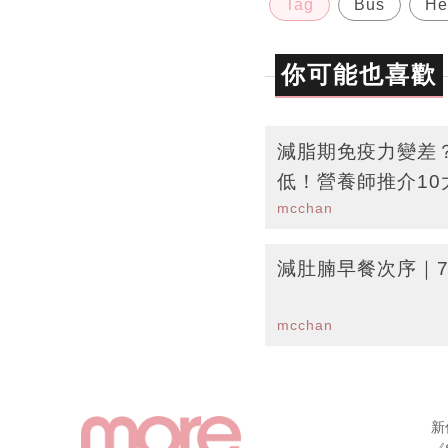
Tag
Bus
Hel
你可能也喜歡
減脂期免疫力變差
低！營養師推介10
mcchan
抗力兼加速燒脂
減肚腩早餐次序｜
mcchan
新