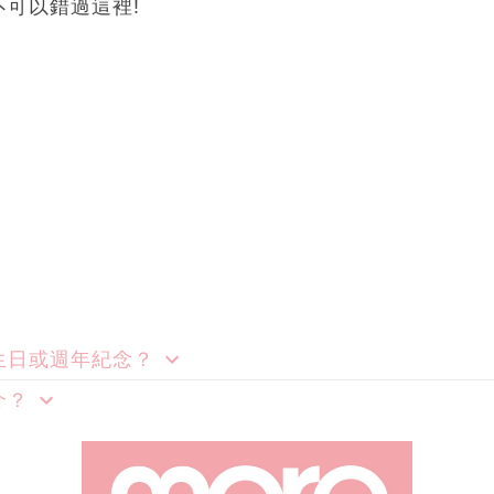
可以錯過這裡!
生日或週年紀念？
介？