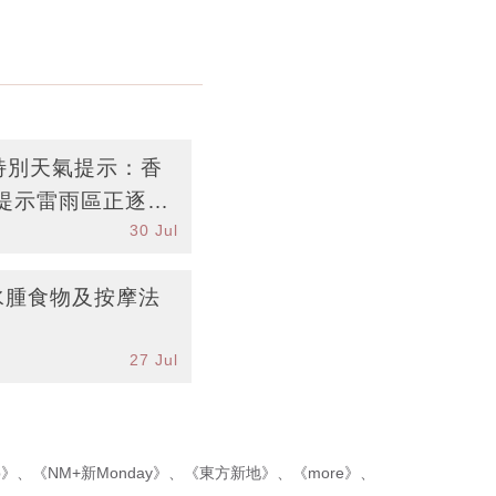
台特別天氣提示：香
提示雷雨區正逐漸
30 Jul
水腫食物及按摩法
27 Jul
p》
、
《NM+新Monday》
、
《東方新地》
、
《more》
、