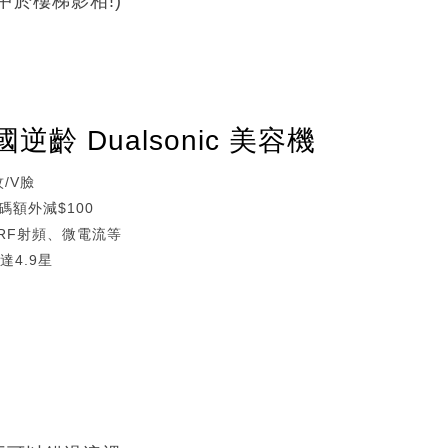
中於樓梯影相!)
齡 Dualsonic 美容機
/V臉
碼額外減$100
、RF射頻、微電流等
達4.9星