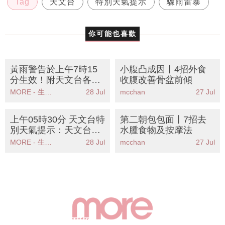
Tag
天文台
特別天氣提示
驟雨雷暴
你可能也喜歡
黃雨警告於上午7時15
小腹凸成因丨4招外食
分生效！附天文台各區
收腹改善骨盆前傾
雨量分佈圖
MORE - 生活品味
28 Jul
mcchan
27 Jul
上午05時30分 天文台特
第二朝包包面丨7招去
別天氣提示：天文台提
水腫食物及按摩法
醒珠江口雨區逐漸靠近
MORE - 生活品味
28 Jul
mcchan
27 Jul
市民需注意天氣變化