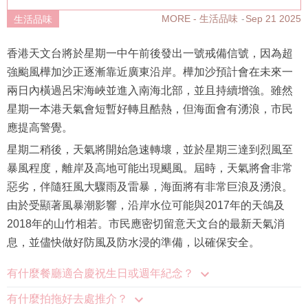
MORE - 生活品味
Sep 21 2025
生活品味
香港天文台將於星期一中午前後發出一號戒備信號，因為超
強颱風樺加沙正逐漸靠近廣東沿岸。樺加沙預計會在未來一
兩日內橫過呂宋海峽並進入南海北部，並且持續增強。雖然
星期一本港天氣會短暫好轉且酷熱，但海面會有湧浪，市民
應提高警覺。
星期二稍後，天氣將開始急速轉壞，並於星期三達到烈風至
暴風程度，離岸及高地可能出現颶風。屆時，天氣將會非常
惡劣，伴隨狂風大驟雨及雷暴，海面將有非常巨浪及湧浪。
由於受顯著風暴潮影響，沿岸水位可能與2017年的天鴿及
2018年的山竹相若。市民應密切留意天文台的最新天氣消
息，並儘快做好防風及防水浸的準備，以確保安全。
有什麼餐廳適合慶祝生日或週年紀念？
有什麼拍拖好去處推介？