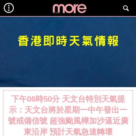
下午06時50分 天文台特別天氣提
示：天文台將於星期一中午發出一
號戒備信號 超強颱風樺加沙逼近廣
東沿岸 預計天氣急速轉壞