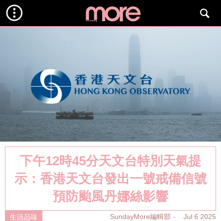
下午12時45分天文台特別天氣提
示：香港天文台發出一號戒備信號
預防颱風丹娜絲影響
SundayMore編輯部
Jul 6 2025
生活品味