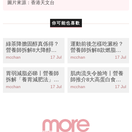
圖片來源：香港天文台
你可能也喜歡
綠茶降膽固醇真係得？
運動前後怎樣吃澱粉？
營養師拆解8大降醇神
營養師拆解8款燃脂修
級食物丨附正確飲法與
復碳水食物丨食錯時間
mcchan
17 Jul
mcchan
17 Jul
禁忌
越做越肥！
胃弱減脂必睇丨營養師
肌肉流失令臉垮丨營養
拆解「養胃減肥法」！
師推介8大高蛋白食物
8大溫和食物食住瘦告
撐起蘋果肌告別包包面
mcchan
17 Jul
mcchan
17 Jul
別胃脹便秘飲水都肥