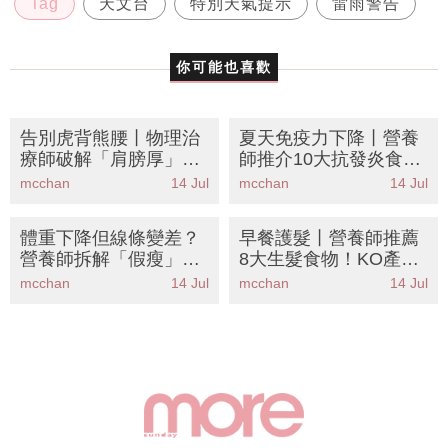
Tag
天文台
特別天氣提示
雷雨警告
你可能也喜歡
告別虎背熊腰丨物理治
夏天免疫力下降丨營養
療師破解「肩膀厚」元
師推介10大抗發炎食物
兇！親授5招懶人拉伸
告別冷氣病+夜瞓後遺
mcchan
14 Jul
mcchan
14 Jul
+訓練黃金排序重塑直
症
角肩穿一字肩
體重下降但線條變差？
早餐護髮丨營養師推薦
營養師拆解「假瘦」陷
8大生髮食物！KO產後
阱丨8大高蛋白食物增
脫髮壓力掉髮 附懶人食
mcchan
14 Jul
mcchan
14 Jul
肌減脂 踢走鬆泡泡Bye
譜
Bye肉