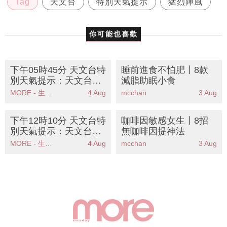
Tag
天文台
特別天氣提示
猛烈陣風
你可能也喜歡
下午05時45分 天文台特
睡前進食不怕肥丨8款
別天氣提示：天文台預
減脂助眠小食
測熱帶氣旋對本港威脅
MORE - 生活品味
4 Aug
mcchan
3 Aug
不大未來數日天氣酷熱
下午12時10分 天文台特
咖啡因敏感女生丨8招
別天氣提示：天文台發
無咖啡因提神法
出特別天氣提示提醒市
MORE - 生活品味
4 Aug
mcchan
3 Aug
民注意高溫天氣