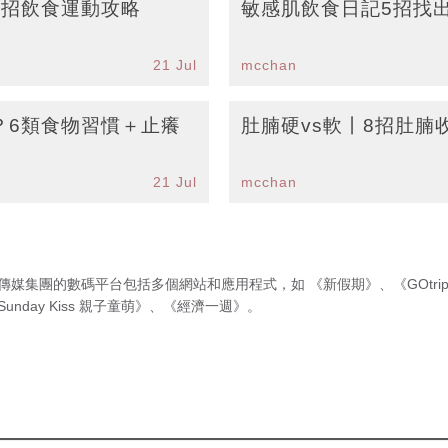
8招飲食運動攻略
敏感肌飲食日記5招找
21 Jul
mcchan
？6類食物習慣＋止癢
肚腩硬vs軟丨8招肚腩
21 Jul
mcchan
傳媒集團的數碼平台包括多個網站和應用程式，如
《新假期》
、
《GOtri
Sunday Kiss 親子童萌》
、
《經濟一週》
。