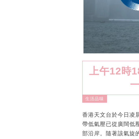
上午12時
生活品味
香港天文台於今日凌晨
帶低氣壓已從廣闊低
部沿岸。隨著該氣旋