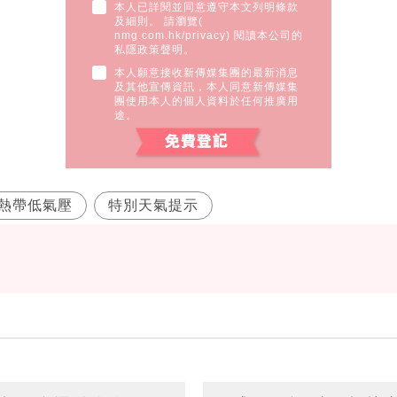
本人已詳閱並同意遵守本文列明條款
及細則。 請瀏覽(
nmg.com.hk/privacy
) 閱讀本公司的
私隱政策聲明。
本人願意接收新傳媒集團的最新消息
及其他宣傳資訊，本人同意新傳媒集
團使用本人的個人資料於任何推廣用
途。
熱帶低氣壓
特別天氣提示
台