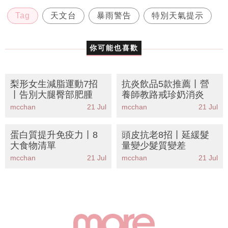
Tag
天文台
暴雨警告
特別天氣提示
你可能也喜歡
梨形女生減脂運動7招
抗炎飲品5款推薦丨營
丨告別大腿臀部肥腫
養師教路戒珍奶消炎
mcchan
21 Jul
mcchan
21 Jul
蛋白質提升免疫力丨8
頭皮抗老8招丨延緩髮
大食物清單
量變少髮質變差
mcchan
21 Jul
mcchan
21 Jul