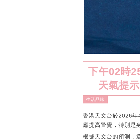
下午02時
天氣提示
生活品味
香港天文台於2026
應提高警覺，特別是
根據天文台的預測，