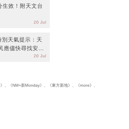
分生效！附天文台
20 Jul
台特別天氣提示：天
民應儘快尋找安全
20 Jul
p》
、
《NM+新Monday》
、
《東方新地》
、
《more》
、