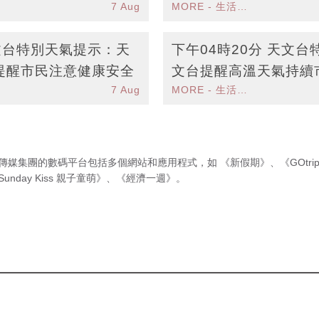
7 Aug
MORE - 生活品味
施
天文台特別天氣提示：天
下午04時20分 天文
提醒市民注意健康安全
文台提醒高溫天氣持續
7 Aug
MORE - 生活品味
傳媒集團的數碼平台包括多個網站和應用程式，如
《新假期》
、
《GOtri
Sunday Kiss 親子童萌》
、
《經濟一週》
。