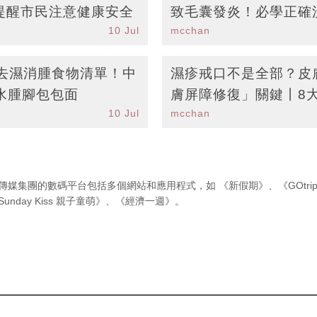
提醒市民注意健康安全
致毛囊發炎！必學正確
10 Jul
mcchan
油去屑洗頭水成分推薦
款去濕消腫食物清單！中
濕疹戒口不是全部？皮
水腫腳包包面
膚屏障修復」關鍵丨8
10 Jul
mcchan
防復發
傳媒集團的數碼平台包括多個網站和應用程式，如
《新假期》
、
《GOtri
Sunday Kiss 親子童萌》
、
《經濟一週》
。