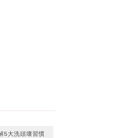
解5大洗頭壞習慣