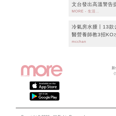
文台發出高溫警告
MORE - 生活品味
冷氣房水腫丨13
醫營養師教3招KO
mcchan
新
《