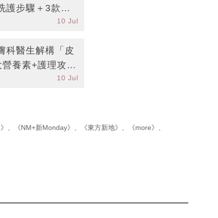
洗護步驟＋3款控
10 Jul
膚科醫生解構「皮
大營養素+護理攻略
10 Jul
p》
、
《NM+新Monday》
、
《東方新地》
、
《more》
、