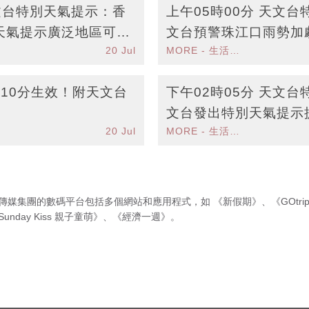
天文台特別天氣提示：香
上午05時00分 天文
天氣提示廣泛地區可能
文台預警珠江口雨勢加
20 Jul
MORE - 生活品味
變化
10分生效！附天文台
下午02時05分 天文
文台發出特別天氣提示
20 Jul
MORE - 生活品味
天氣
傳媒集團的數碼平台包括多個網站和應用程式，如
《新假期》
、
《GOtri
Sunday Kiss 親子童萌》
、
《經濟一週》
。