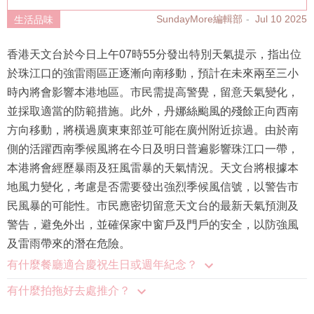
SundayMore編輯部
Jul 10 2025
生活品味
香港天文台於今日上午07時55分發出特別天氣提示，指出位
於珠江口的強雷雨區正逐漸向南移動，預計在未來兩至三小
時內將會影響本港地區。市民需提高警覺，留意天氣變化，
並採取適當的防範措施。此外，丹娜絲颱風的殘餘正向西南
方向移動，將橫過廣東東部並可能在廣州附近掠過。由於南
側的活躍西南季候風將在今日及明日普遍影響珠江口一帶，
本港將會經歷暴雨及狂風雷暴的天氣情況。天文台將根據本
地風力變化，考慮是否需要發出強烈季候風信號，以警告市
民風暴的可能性。市民應密切留意天文台的最新天氣預測及
警告，避免外出，並確保家中窗戶及門戶的安全，以防強風
及雷雨帶來的潛在危險。
有什麼餐廳適合慶祝生日或週年紀念？
有什麼拍拖好去處推介？