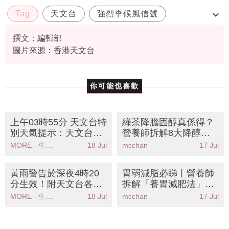
Tag
天文台
強烈季候風信號
特別天氣提示
撰文：編輯部
圖片來源：香港天文台
你可能也喜歡
上午03時55分 天文台特
綠茶降膽固醇真係得？
別天氣提示：天文台發
營養師拆解8大降醇神
出特別天氣提示雷雨區
級食物丨附正確飲法與
MORE - 生活品味
18 Jul
mcchan
17 Jul
影響香港廣泛地區
禁忌
黃雨警告於深夜4時20
胃弱減脂必睇丨營養師
分生效！附天文台各區
拆解「養胃減肥法」！
雨量分佈圖
8大溫和食物食住瘦告
MORE - 生活品味
18 Jul
mcchan
17 Jul
別胃脹便秘飲水都肥