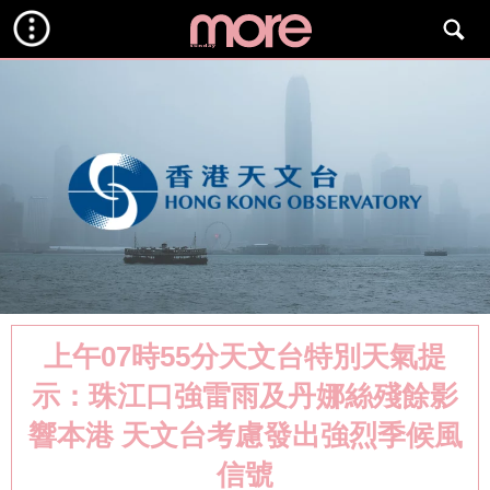
上午07時55分天文台特別天氣提
示：珠江口強雷雨及丹娜絲殘餘影
響本港 天文台考慮發出強烈季候風
信號