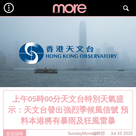
上午05時00分天文台特別天氣提
示：天文台發出強烈季候風信號 預
料本港將有暴雨及狂風雷暴
SundayMore編輯部
Jul 10 2025
生活品味