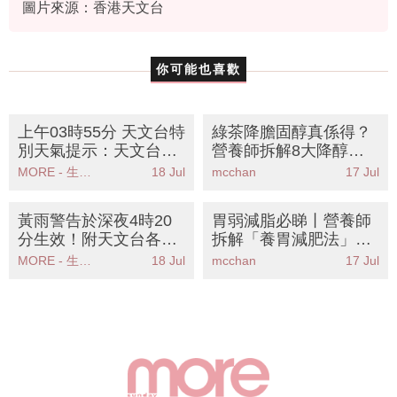
圖片來源：香港天文台
你可能也喜歡
上午03時55分 天文台特
綠茶降膽固醇真係得？
別天氣提示：天文台發
營養師拆解8大降醇神
出特別天氣提示雷雨區
級食物丨附正確飲法與
MORE - 生活品味
18 Jul
mcchan
17 Jul
影響香港廣泛地區
禁忌
黃雨警告於深夜4時20
胃弱減脂必睇丨營養師
分生效！附天文台各區
拆解「養胃減肥法」！
雨量分佈圖
8大溫和食物食住瘦告
MORE - 生活品味
18 Jul
mcchan
17 Jul
別胃脹便秘飲水都肥