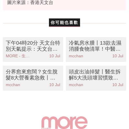
圖片來源：香港天文台
你可能也喜歡
下午04時20分 天文台特
冷氣房水腫丨13款去濕
別天氣提示：天文台發
消腫食物清單！中醫營
出高溫警告提醒市民注
養師教3招KO水腫腳包
MORE - 生活品味
10 Jul
mcchan
10 Jul
意健康安全
包面
分界愈來愈闊？女生脫
頭皮出油掉髮丨醫生拆
髮8大營養素急救丨營
解5大洗頭壞習慣致毛
養師拆解成因＋懶人護
囊發炎！必學正確洗護
mcchan
10 Jul
mcchan
10 Jul
髮食譜
步驟＋3款控油去屑洗
頭水成分推薦