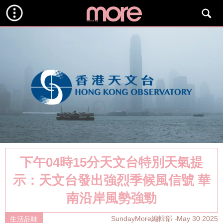
下午04時15分天文台特別天氣提
示：天文台發出強烈季候風信號 華
南沿岸風勢強勁
SundayMore編輯部
May 30 2025
生活品味