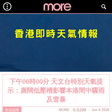
下午06時00分 天文台特別天氣提
示：廣闊低壓槽影響本港間中驟雨
及雷暴
MORE - 生活品味
Jun 6 2026
生活品味