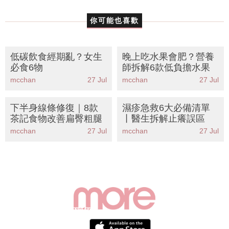
你可能也喜歡
低碳飲食經期亂？女生
晚上吃水果會肥？營養
必食6物
師拆解6款低負擔水果
mcchan
27 Jul
mcchan
27 Jul
下半身線條修復｜8款
濕疹急救6大必備清單
茶記食物改善扁臀粗腿
丨醫生拆解止癢誤區
mcchan
27 Jul
mcchan
27 Jul