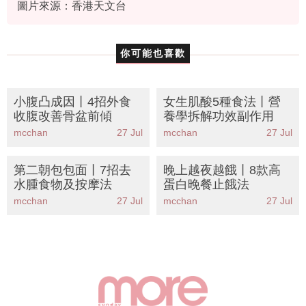
圖片來源：香港天文台
你可能也喜歡
小腹凸成因丨4招外食
女生肌酸5種食法丨營
收腹改善骨盆前傾
養學拆解功效副作用
mcchan
27 Jul
mcchan
27 Jul
第二朝包包面丨7招去
晚上越夜越餓丨8款高
水腫食物及按摩法
蛋白晚餐止餓法
mcchan
27 Jul
mcchan
27 Jul