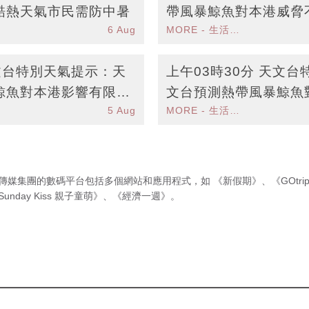
酷熱天氣市民需防中暑
帶風暴鯨魚對本港威脅
6 Aug
MORE - 生活品味
酷熱
天文台特別天氣提示：天
上午03時30分 天文
鯨魚對本港影響有限市
文台預測熱帶風暴鯨魚
5 Aug
MORE - 生活品味
來天氣酷熱
傳媒集團的數碼平台包括多個網站和應用程式，如
《新假期》
、
《GOtri
Sunday Kiss 親子童萌》
、
《經濟一週》
。