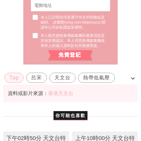
本人已詳閱並同意遵守本文列明條款及
細則。 請瀏覽(
nmg.com.hk/privacy
) 閱
讀本公司的私隱政策聲明。
本人願意接收新傳媒集團的最新消息及
其他宣傳資訊，本人同意新傳媒集團使
用本人的個人資料於任何推廣用途。
Tag
呂宋
天文台
熱帶低氣壓
路徑
資料或影片來源：
香港天文台
你可能也喜歡
下午02時50分 天文台特
上午10時00分 天文台特