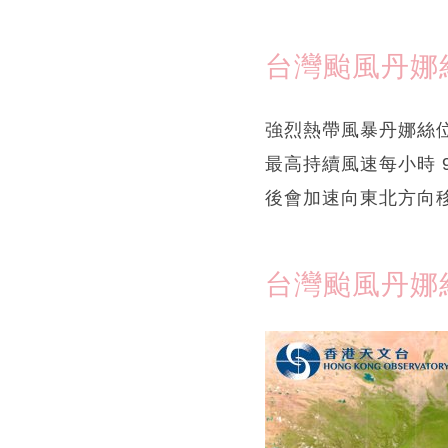
台灣颱風丹娜
強烈熱帶風暴丹娜絲位於
最高持續風速每小時 
後會加速向東北方向
台灣颱風丹娜