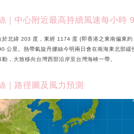
絲｜中心附近最高持續風速每小時 9
北緯 203 度，東經 1174 度 (即香港之東南偏東約 
90 公里。熱帶氣旋丹娜絲今明兩日會在南海東北部
移動，大致移向台灣西部沿岸至台灣海峽一帶。
絲｜路徑圖及風力預測