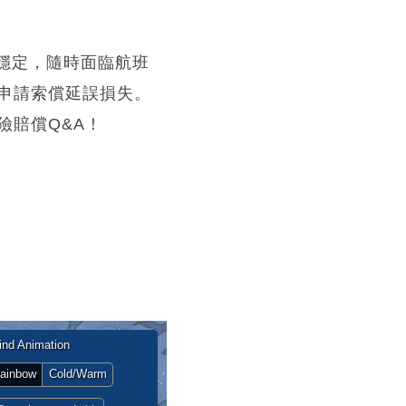
不穩定，隨時面臨航班
申請索償延誤損失。
險賠償Q&A！