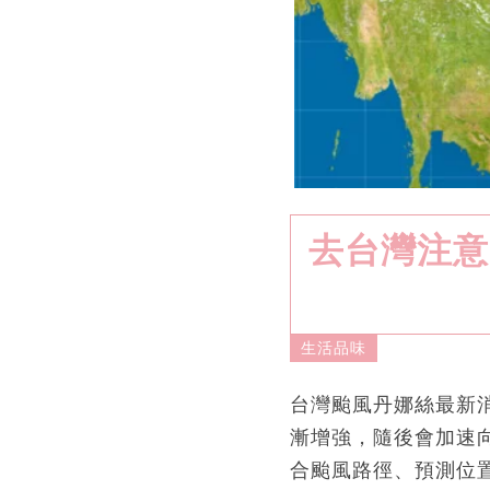
去台灣注意
生活品味
台灣颱風丹娜絲最新
漸增強，隨後會加速向
合颱風路徑、預測位