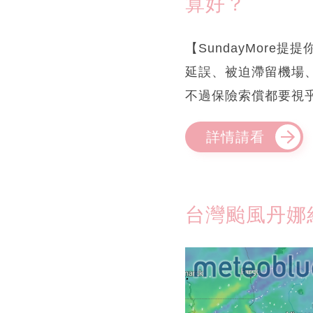
算好？
【SundayMor
延誤、被迫滯留機場
不過保險索償都要視
詳情請看
台灣颱風丹娜