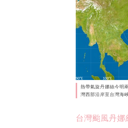
熱帶氣旋丹娜絲今明
灣西部沿岸至台灣海
台灣颱風丹娜