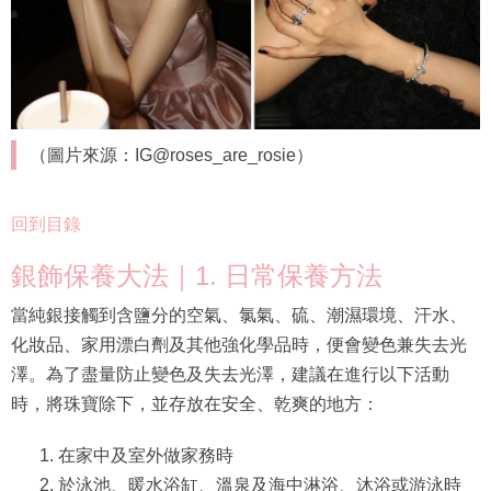
（圖片來源：IG@roses_are_rosie）
回到目錄
銀飾保養大法｜1. 日常保養方法
當純銀接觸到含鹽分的空氣、氯氣、硫、潮濕環境、汗水、
化妝品、家用漂白劑及其他強化學品時，便會變色兼失去光
澤。為了盡量防止變色及失去光澤，建議在進行以下活動
時，將珠寶除下，並存放在安全、乾爽的地方：
在家中及室外做家務時
於泳池、暖水浴缸、溫泉及海中淋浴、沐浴或游泳時