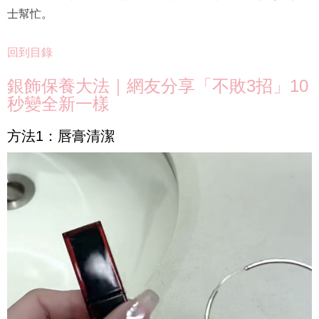
士幫忙。
回到目錄
銀飾保養大法｜網友分享「不敗3招」10
秒變全新一樣
方法1：唇膏清潔