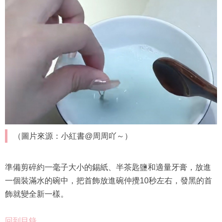
（圖片來源：小紅書@周周吖～）
準備剪碎約一毫子大小的錫紙、半茶匙鹽和適量牙膏，放進
一個裝滿水的碗中，把首飾放進碗仲攪10秒左右，發黑的首
飾就變全新一樣。
回到目錄