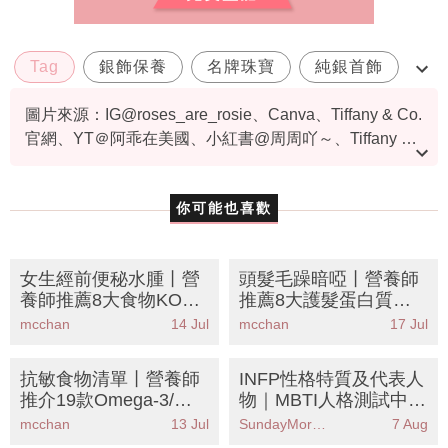
Tag
銀飾保養
名牌珠寶
純銀首飾
銀飾氧化
圖片來源：IG@roses_are_rosie、Canva、Tiffany & Co.
官網、YT＠阿乖在美國、小紅書@周周吖～、Tiffany &
Co.官網、Tiffany & Co.官網圖片
你可能也喜歡
女生經前便秘水腫丨營
頭髮毛躁暗啞丨營養師
養師推薦8大食物KO肚
推薦8大護髮蛋白質食
谷谷 附3款緊急通便食
物清單丨食對頭髮重現
mcchan
14 Jul
mcchan
17 Jul
譜
光澤！
抗敏食物清單丨營養師
INFP性格特質及代表人
推介19款Omega-3/鋅/
物｜MBTI人格測試中被
維他命D食物 擊退濕疹
稱為「調解員」人格
mcchan
13 Jul
SundayMore編輯部
7 Aug
痕癢告別類固醇