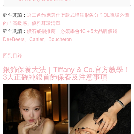
延伸閱讀：
返工首飾應選什麼款式增添形象分？OL職場必備
的「高級感」優雅耳環清單
延伸閱讀：
鑽石戒指推薦：必須學會4C＋5大品牌價錢
De+Beers、Cartier、Boucheron
回到目錄
銀飾保養大法｜Tiffany & Co.官方教學！
3大正確純銀首飾保養及注意事項