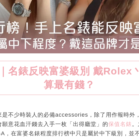
名錶反映富婆級別 戴Rolex
算最有錢？
是不少時裝人的必備accessories，除了用作報時
會願意花血汗錢去入手一枚「出得廳堂」的
保值名錶
。
GA，在富婆名錶程度排行榜中只是屬於中下級別，並