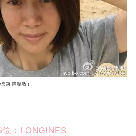
@袁詠儀靚靚）
位：LONGINES