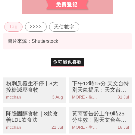
Tag
2233
天使數字
圖片來源：Shutterstock
你可能也喜歡
粉刺反覆生不停丨8大
下午12時15分 天文台特
控糖減壓食物
別天氣提示：天文台發
出強陣風警告市民應儘
mcchan
3 Aug
MORE - 生活品味
31 Jul
快尋找安全地方
降膽固醇食物｜8款改
黃雨警告於上午9時25
善LDL飲食法
分生效！附天文台各區
雨量分佈圖
mcchan
21 Jul
MORE - 生活品味
16 Jul