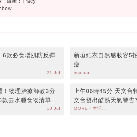
w｜編輯：Tracy
bow
丨6款必食增肌防反彈
新垣結衣自然感妝容5
瘦
21 Jul
mcchan
腿！物理治療師教3分
上午06時45分 天文
5款去水腫食物清單
文台發出酷熱天氣警告
10 Jul
MORE - 生活品味
施