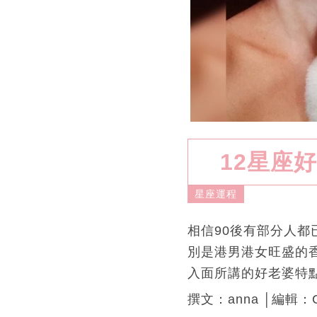
12星座
星座運程
相信90後有部分人都
別是港男港女旺盛的
入面所講的好老婆特
撰文：anna │編輯：C