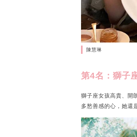
陳慧琳
第4名：獅子
獅子座女孩高貴、開
多愁善感的心，她還