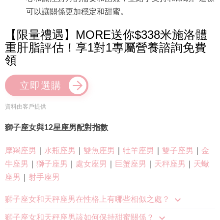
可以讓關係更加穩定和甜蜜。
【限量禮遇】MORE送你$338米施洛體
重肝脂評估！享1對1專屬營養諮詢免費
領
立即選購
資料由客戶提供
獅子座女與12星座男配對指數
摩羯座男
｜
水瓶座男
｜
雙魚座男
｜
牡羊座男
｜
雙子座男
｜
金
牛座男
｜
獅子座男
｜
處女座男
｜
巨蟹座男
｜
天秤座男
｜
天蠍
座男
｜
射手座男
獅子座女和天秤座男在性格上有哪些相似之處？
獅子座女和天秤座男該如何保持甜蜜關係？