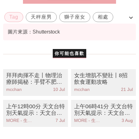
Tag
天秤座男
獅子座女
相處
配對指數
圖片來源：Shutterstock
你可能也喜歡
拜拜肉揮不走丨物理治
女生增肌不變壯丨8招
療師揭秘：手臂不肥但
飲食運動攻略
有拜拜肉全因肩胛無
mcchan
10 Jul
mcchan
21 Jul
力！6招懶人操重塑緊
實線條
上午12時00分 天文台特
上午06時41分 天文台特
別天氣提示：天文台發
別天氣提示：天文台發
出特別天氣提示預料本
出特別天氣提示提醒市
MORE - 生活品味
7 Jul
MORE - 生活品味
3 Aug
港有狂風雷暴及大雨
民防範大雨及水浸風險