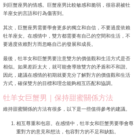
到巨蟹座男的情感。巨蟹座男比較敏感和脆弱，很容易被牡
羊座女的言語和行為傷害到。
其次，巨蟹座男需要學會更多的獨立和自信，不要過度依賴
牡羊座女。在感情中，雙方都需要有自己的空間和生活，不
要過度依賴對方而忽略自己的發展和成長。
最後，牡羊女和巨蟹男要注意雙方的價值觀和生活方式是否
相似。如果差距太大，就可能會導致雙方的矛盾和不和諧。
因此，建議在感情的初期就要充分了解對方的價值觀和生活
方式，確保雙方的目標和理念能夠相互匹配和協調。
牡羊女巨蟹男｜保持甜蜜關係方法
維持甜蜜關係的方法有很多，以下是一些值得參考的建議。
相互尊重和包容。在感情中，牡羊女和巨蟹男要學會尊
重對方的意見和想法，包容對方的不足和缺點。