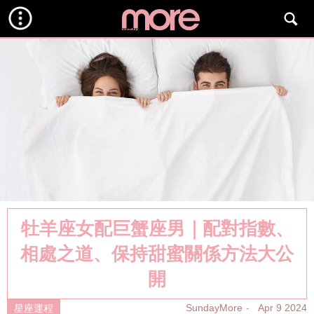
牡羊座女配巨蟹座男｜配對指數、
相處之道、保持甜蜜關係方法大公
開
SundayMore
Apr 9 2024
星座運程