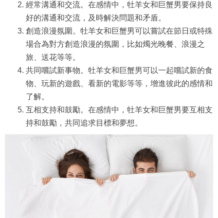
經常溝通和交流。在感情中，牡羊女和巨蟹男要保持良
好的溝通和交流，及時解決問題和矛盾。
創造浪漫氛圍。牡羊女和巨蟹男可以嘗試在節日或特殊
場合為對方創造浪漫的氛圍，比如燭光晚餐、浪漫之
旅、送花等等。
共同嚐試新事物。牡羊女和巨蟹男可以一起嚐試新的食
物、玩新的遊戲、看新的電影等等，增進彼此的感情和
了解。
互相支持和鼓勵。在感情中，牡羊女和巨蟹男要互相支
持和鼓勵，共同追求目標和夢想。