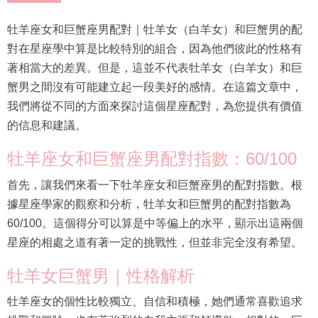
牡羊座女和巨蟹座男配對｜牡羊女（白羊女）和巨蟹男的配
對在星座學中算是比較特別的組合，因為他們彼此的性格有
著相當大的差異。但是，這並不代表牡羊女（白羊女）和巨
蟹男之間沒有可能建立起一段美好的感情。在這篇文章中，
我們將從不同的方面來探討這個星座配對，為您提供有價值
的信息和建議。
牡羊座女和巨蟹座男配對指數：60/100
首先，讓我們來看一下牡羊座女和巨蟹座男的配對指數。根
據星座學家的觀察和分析，牡羊女和巨蟹男的配對指數為
60/100。這個得分可以算是中等偏上的水平，顯示出這兩個
星座的相處之道有著一定的挑戰性，但並非完全沒有希望。
牡羊女巨蟹男｜性格解析
牡羊座女的個性比較獨立、自信和積極，她們通常喜歡追求