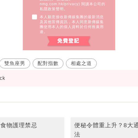
nmg.com.hk/privacy
) 閱讀本公司的
私隱政策聲明。
本人願意接收新傳媒集團的最新消息
及其他宣傳資訊，本人同意新傳媒集
團使用本人的個人資料於任何推廣用
途。
雙魚座男
配對指數
相處之道
ck
類食物護理禁忌
便秘令體重上升？8大
法