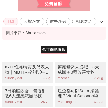
Tag
天蠍座女
射手座男
相處之道
配對指數
圖片來源：Shutterstock
你可能也喜歡
ISTP性格特質及代表人
褲頭變緊未必肥｜3大
物｜MBTI人格測試中被
成因＋8種改善食物
稱為「鑒賞家」人格
SundayMore編輯部
6 Aug
mcchan
3 Aug
7日消腫飲食丨營養師
屋企都可以Salon級護
教6大無感減鹽秘技！
理？Vidal Sassoon經典
附8款去水腫食物清單
系列全面升級配方KO各
SundayMore編輯部
20 Jul
Man Ting Yeung
31 Jul
告別包包面象腿
種頭髮煩惱