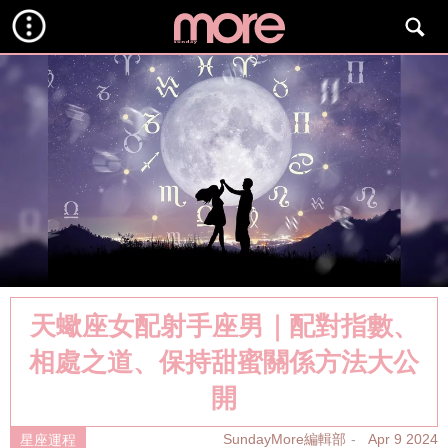
天蠍座女配射手座男｜配對指數、
相處之道、保持甜蜜關係方法大公
開
SundayMore編輯部
Apr 9 2024
星座運程