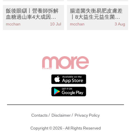
注意安全
飯後眼瞓丨營養師拆解
腸道菌失衡易肥皮膚差
血糖過山車4大成因！
丨8大益生元益生菌食
公開穩糖瘦身餐單＋15
物
mcchan
10 Jul
mcchan
3 Aug
種食物清單
/
/
Contacts
Disclaimer
Privacy Policy
Copyright © 2026 - All Rights Reserved