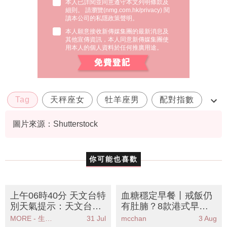
本人已詳閱並同意遵守本文列明條款及
細則。 請瀏覽(
nmg.com.hk/privacy
) 閱
讀本公司的私隱政策聲明。
本人願意接收新傳媒集團的最新消息及
其他宣傳資訊，本人同意新傳媒集團使
用本人的個人資料於任何推廣用途。
Tag
天秤座女
牡羊座男
配對指數
相處之道
圖片來源：Shutterstock
你可能也喜歡
上午06時40分 天文台特
血糖穩定早餐丨戒飯仍
別天氣提示：天文台發
有肚腩？8款港式早餐
出強陣風警告提醒市民
陷阱
MORE - 生活品味
31 Jul
mcchan
3 Aug