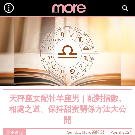
天秤座女配牡羊座男｜配對指數、
相處之道、保持甜蜜關係方法大公
開
SundayMore編輯部
Apr 9 2024
星座運程