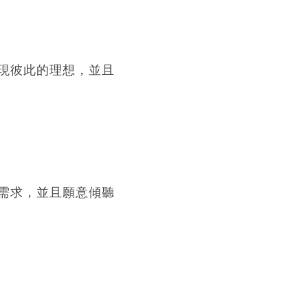
現彼此的理想，並且
需求，並且願意傾聽