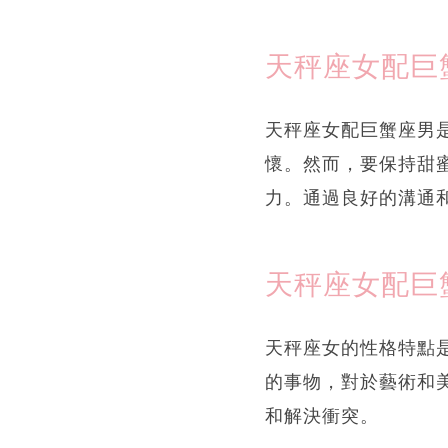
天秤座女配巨
天秤座女配巨蟹座男
懷。然而，要保持甜
力。通過良好的溝通
天秤座女配巨
天秤座女的性格特點
的事物，對於藝術和
和解決衝突。