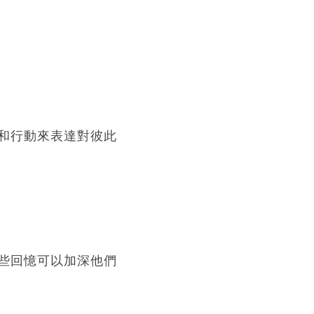
和行動來表達對彼此
些回憶可以加深他們