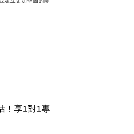
並建立更加堅固的關
估！享1對1專