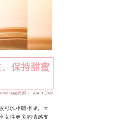
道、保持甜蜜
ayMore編輯部
Apr 9 2024
族可以相輔相成。天
座女性更多的情感支