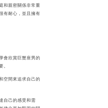
庭和親密關係非常重
很有耐心，並且擁有
學會欣賞巨蟹座男的
要。
和空間來追求自己的
達自己的感受和需