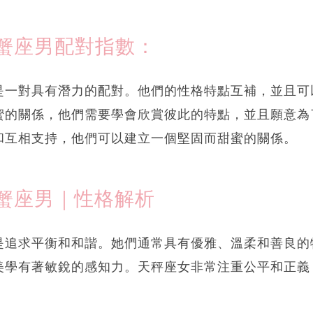
蟹座男配對指數：
是一對具有潛力的配對。他們的性格特點互補，並且可
蜜的關係，他們需要學會欣賞彼此的特點，並且願意為
和互相支持，他們可以建立一個堅固而甜蜜的關係。
蟹座男｜性格解析
是追求平衡和和諧。她們通常具有優雅、溫柔和善良的
美學有著敏銳的感知力。天秤座女非常注重公平和正義