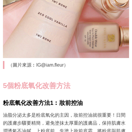
（圖片來源︰IG@iam.fleur）
5個粉底氧化改善方法
粉底氧化改善方法1︰妝前控油
油脂分泌太多是粉底氧化的主因，妝前控油就很重要！日間
的護膚步驟要精簡，避免塗抹太厚重的護膚品，保持肌膚水
潤透氣不油膩。上粉底前，先塗上妝前底霜，將粉底與肌膚