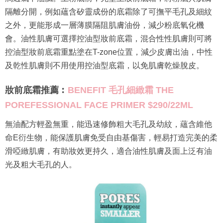
隔離分開，例如蘊含矽靈成份的底霜除了可撫平毛孔及細紋
之外，更能形成一層薄膜隔阻肌膚油份，減少粉底氧化機
會。油性肌膚可選擇控油型妝前底霜，混合性性肌膚則可將
控油型妝前底霜重點塗在T-zone位置，減少皮膚出油，中性
及乾性肌膚則不用使用控油型底霜，以免肌膚乾燥脫皮。
妝前底霜推薦︰
BENEFIT 毛孔細緻霜 THE
POREFESSIONAL FACE PRIMER $290/22ML
無油配方輕盈無重，能迅速修飾粗大毛孔及幼紋，蘊含維他
命E衍生物，能保護肌膚免受自由基傷害，輕易打造完美的柔
滑啞緻肌膚，有助妝效更持久，適合油性肌膚及面上泛有油
光及粗大毛孔的人。