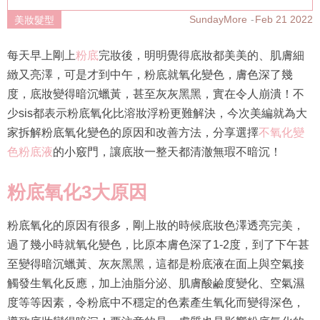
SundayMore
Feb 21 2022
美妝髮型
每天早上剛上
粉底
完妝後，明明覺得底妝都美美的、肌膚細
緻又亮澤，可是才到中午，粉底就氧化變色，膚色深了幾
度，底妝變得暗沉蠟黃，甚至灰灰黑黑，實在令人崩潰！不
少sis都表示粉底氧化比溶妝浮粉更難解決，今次美編就為大
家拆解粉底氧化變色的原因和改善方法，分享選擇
不氧化變
色粉底液
的小竅門，讓底妝一整天都清澈無瑕不暗沉！
粉底氧化3大原因
粉底氧化的原因有很多，剛上妝的時候底妝色澤透亮完美，
過了幾小時就氧化變色，比原本膚色深了1-2度，到了下午甚
至變得暗沉蠟黃、灰灰黑黑，這都是粉底液在面上與空氣接
觸發生氧化反應，加上油脂分泌、肌膚酸鹼度變化、空氣濕
度等等因素，令粉底中不穩定的色素產生氧化而變得深色，