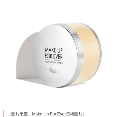
定妝碎粉推薦︰
MAKE UP FOR EVER 超高清持久定
妝蜜粉 ULTRA HD SETTING POWDER $330/16G
首個如空氣般輕盈的定妝蜜粉，具抗油光功效，吸收肌膚多
餘油脂，全日24小時完美定妝，色調均勻的霧面妝感，不着
痕跡，為肌膚提升自然清新妝感。