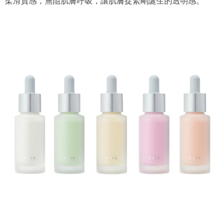
（圖片來源：YSL Beauté授權圖片）
零/低防曬系數粉底液推薦︰
RMK 水漾調色粉底液
COLOR FOUNDATION $380/20ML
粉底色調，不僅局限於膚色，白、綠、黃、紫、珊瑚五種色
調，修正膚色同時展現自身膚色，無慮地輕柔塗抹，舒適及
柔滑質感，無阻肌膚呼吸，讓肌膚捉緊剛誕生的透明感。