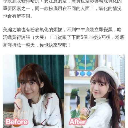
導致底妝變得暗沉！要注意的是，膚質也是影響粉底氧化的
重要因素之一，同一款粉底用在不同的人面上，氧化的情況
也會有所不同。
美編之前也有粉底氧化的煩惱，不到中午底妝立即變黑，暗
沉蠟黃得誇張（大哭）！自從跟了下面5個上妝技巧後，粉底
亮澤持妝一整天，你也快來學吧！