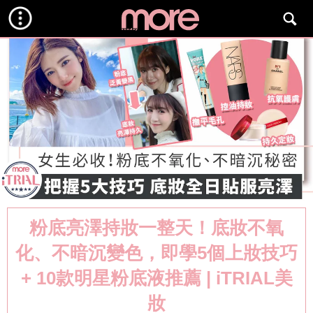
粉底亮澤持妝一整天！底妝不氧
化、不暗沉變色，即學5個上妝技巧
+ 10款明星粉底液推薦 | iTRIAL美
妝