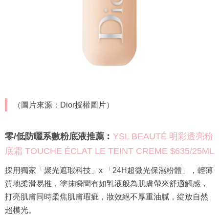
（圖片來源：Dior授權圖片）
零/低防曬系數粉底液推薦︰
YSL BEAUTÉ 明彩透亮粉
底霜 TOUCHE ÉCLAT LE TEINT CREME $635/25ML
採用獨家「聚光遮瑕科技」x 「24H超微光保濕粉體」，輕薄
質地柔滑易推，塗抹瞬間有如乳液般為肌膚帶來舒適觸感，
打亮肌膚同時柔焦肌膚瑕疵，妝效絕不厚重油膩，綻放自然
超模光。