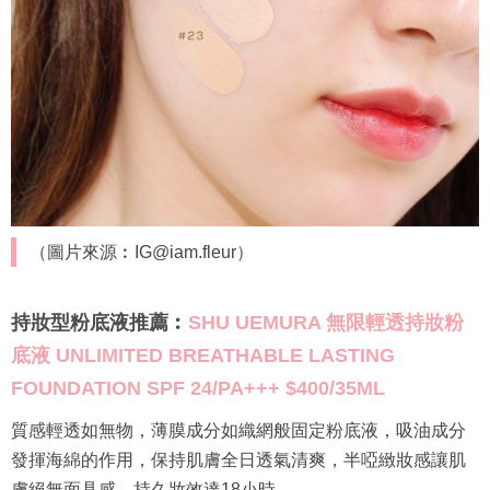
（圖片來源︰IG@iam.fleur）
持妝型粉底液推薦︰
SHU UEMURA 無限輕透持妝粉
底液 UNLIMITED BREATHABLE LASTING
FOUNDATION SPF 24/PA+++ $400/35ML
質感輕透如無物，薄膜成分如織網般固定粉底液，吸油成分
發揮海綿的作用，保持肌膚全日透氣清爽，半啞緻妝感讓肌
膚絕無面具感，持久妝效達18小時。