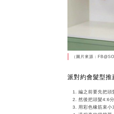
（圖片來源：FB@SONE f
派對約會髮型推
編之前要先把頭
然後把頭髮4:6
用彩色橡筋束小