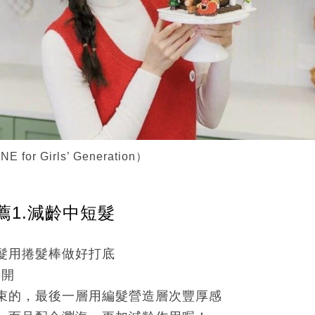
or Girls’ Generation）
薦1.減齡中短髮
髮用捲髮棒做好打底
分開
束的，最後一層用編髮營造層次豐厚感