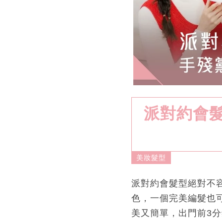
派對約會
美妝髮型
派對約會髮型絕對不
色，一個完美編髮也
美又簡單，出門前3