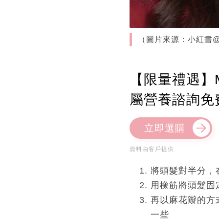
（圖片來源：小紅書@
【限量禮遇】M
屬營養諮詢免
立即選購
資料由客戶提供
將頭髮對半分，
用橡筋將頭髮固
再以麻花辮的方
一些