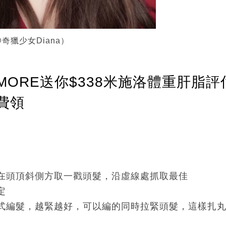
奇獵少女Diana）
ORE送你$338米施洛體重肝脂評
費領
在頭頂斜側方取一戳頭髮，沿虛線處抓取最佳
定
式編髮，越緊越好，可以編的同時拉緊頭髮，這樣扎