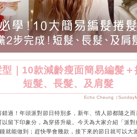
髮型｜10款減齡瘦面簡易編髮＋
短髮、長髮、及肩髮
Echo Cheung（Sunda
容錯過！年頭派對節日特別多，新年、情人節都隨之而
可以留下印象分，為穿搭升級。今天為大家介紹「派對
分鐘就能做到；趕快學會幾款，接下來的節日就可以大